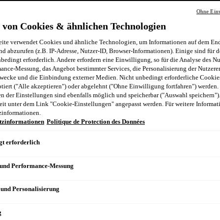
Ohne Einw
n
 von Cookies & ähnlichen Technologien
ite verwendet Cookies und ähnliche Technologien, um Informationen auf dem End
nd abzurufen (z.B. IP-Adresse, Nutzer-ID, Browser-Informationen). Einige sind für d
bedingt erforderlich. Andere erfordern eine Einwilligung, so für die Analyse des N
ance-Messung, das Angebot bestimmter Services, die Personalisierung der Nutzere
wecke und die Einbindung externer Medien. Nicht unbedingt erforderliche Cooki
ptiert ("Alle akzeptieren") oder abgelehnt ("Ohne Einwilligung fortfahren") werden.
 der Einstellungen sind ebenfalls möglich und speicherbar ("Auswahl speichern")
eit unter dem Link "Cookie-Einstellungen" angepasst werden. Für weitere Informati
zinformationen.
tzinformationen
Politique de Protection des Données
t erforderlich
 und Performance-Messung
 und Personalisierung
g