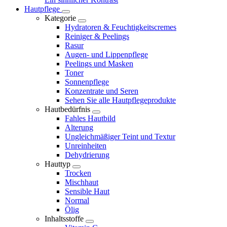
Hautpflege
Kategorie
Hydratoren & Feuchtigkeitscremes
Reiniger & Peelings
Rasur
Augen- und Lippenpflege
Peelings und Masken
Toner
Sonnenpflege
Konzentrate und Seren
Sehen Sie alle Hautpflegeprodukte
Hautbedürfnis
Fahles Hautbild
Alterung
Ungleichmäßiger Teint und Textur
Unreinheiten
Dehydrierung
Hauttyp
Trocken
Mischhaut
Sensible Haut
Normal
Ölig
Inhaltsstoffe