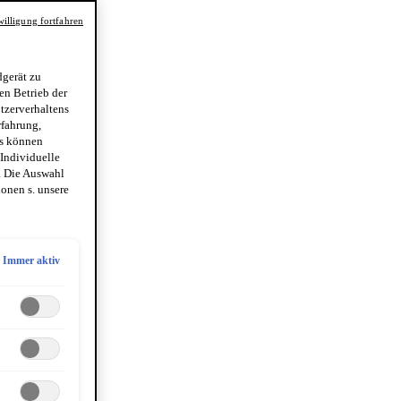
illigung fortfahren
gerät zu
en Betrieb der
utzerverhaltens
rfahrung,
es können
 Individuelle
. Die Auswahl
onen s. unsere
Immer aktiv