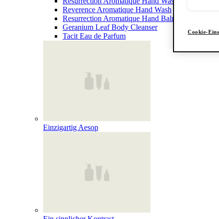
Resurrection Aromatique Hand Wash
Reverence Aromatique Hand Wash
Resurrection Aromatique Hand Balm
Geranium Leaf Body Cleanser
Cookie-Eins
Tacit Eau de Parfum
Einzigartig Aesop
Ein sinnlicher Kontrast