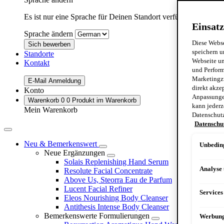
Es ist nur eine Sprache für Deinen Standort verfügbar:
Germa
Einsatz
Sprache ändern
Diese Webse
Sich bewerben
speichern u
Standorte
Webseite un
Kontakt
und Perform
Marketingz
E-Mail Anmeldung
direkt akze
Konto
Anpassungen
Warenkorb
0
0 Produkt im Warenkorb
kann jederz
Mein Warenkorb
Datenschut
Datenschu
Neu & Bemerkenswert
Unbeding
Neue Ergänzungen
Solais Replenishing Hand Serum
Analyse
Resolute Facial Concentrate
Above Us, Steorra Eau de Parfum
Lucent Facial Refiner
Services
Eleos Nourishing Body Cleanser
Antithesis Intense Body Cleanser
Bemerkenswerte Formulierungen
Werbun