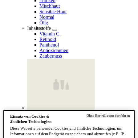
Trocken
Mischhaut
Sensible Haut
Normal
Ölig
Inhaltsstoffe
Vitamin C
Retinoid
Panthenol
Antioxidantien
Zaubernuss
Finde deinen Hauttyp
Ohne Einwilligung fortfahren
Einsatz von Cookies &
Hand & Körper
ähnlichen Technologien
Kategorie
Diese Webseite verwendet Cookies und ähnliche Technologien, um
Handseife & Balsam
Informationen auf dem Endgerät zu speichern und abzurufen (z.B. IP-
Seife am Stück