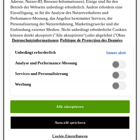
Adresse, Nutzer-ID, Browser-Informationen). Einige sind für den
Reinigung & Peeling für den Körper
Betrieb der Webseite unbedingt erforderlich. Andere erfordern eine
Körperbalsame und Öle
Einwilligung, so für die Analyse des Nutzerverhaltens und
Mundpflege & Deodorants
Performance-Messung, das Angebot bestimmter Services, die
Alle Hand- und Körperpflegeprodukte anzeigen
Personalisierung der Nutzererfahrung, Marketingzwecke und die
Bemerkenswerte Formulierungen
Einbindung externer Medien. Nicht unbedingt erforderliche Cookies
Resurrection Aromatique Hand Wash
können direkt akzeptiert ("Alle akzeptieren") oder abgelehnt ("Ohne
Eleos Aromatique Hand Balm
Datenschutzinformationen
Politique de Protection des Données
Einwilligung fortfahren") werden. Individuelle Anpassungen der
Antithesis Intense Body Cleanser
Einstellungen sind ebenfalls möglich und speicherbar ("Auswahl
speichern"). Die Auswahl kann jederzeit unter dem Link "Cookie-
Unbedingt erforderlich
Immer aktiv
Einstellungen" angepasst werden. Für weitere Informationen s. unsere
Analyse und Performance-Messung
Datenschutzinformationen.
Services und Personalisierung
Werbung
Entdecken Sie Hand & Körper
Alle akzeptieren
Auswahl speichern
Cookie-Einstellungen