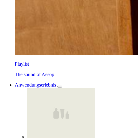
Playlist
The sound of Aesop
Anwendungserlebnis