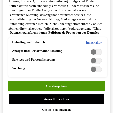
Adresse, Nutzer-ID, Browser-Informationen). Einige sind für den
Reinigung & Peeling für den Körper
Betrieb der Webseite unbedingt erforderlich. Andere erfordern eine
Körperbalsame und Öle
Einwilligung, so für die Analyse des Nutzerverhaltens und
Mundpflege & Deodorants
Performance-Messung, das Angebot bestimmter Services, die
Alle Hand- und Körperpflegeprodukte anzeigen
Personalisierung der Nutzererfahrung, Marketingzwecke und die
Bemerkenswerte Formulierungen
Einbindung externer Medien. Nicht unbedingt erforderliche Cookies
Resurrection Aromatique Hand Wash
können direkt akzeptiert ("Alle akzeptieren") oder abgelehnt ("Ohne
Eleos Aromatique Hand Balm
Datenschutzinformationen
Politique de Protection des Données
Einwilligung fortfahren") werden. Individuelle Anpassungen der
Antithesis Intense Body Cleanser
Einstellungen sind ebenfalls möglich und speicherbar ("Auswahl
speichern"). Die Auswahl kann jederzeit unter dem Link "Cookie-
Unbedingt erforderlich
Immer aktiv
Einstellungen" angepasst werden. Für weitere Informationen s. unsere
Analyse und Performance-Messung
Datenschutzinformationen.
Services und Personalisierung
Werbung
Entdecken Sie Hand & Körper
Alle akzeptieren
Auswahl speichern
Cookie-Einstellungen