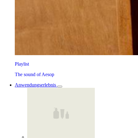
Playlist
The sound of Aesop
Anwendungserlebnis