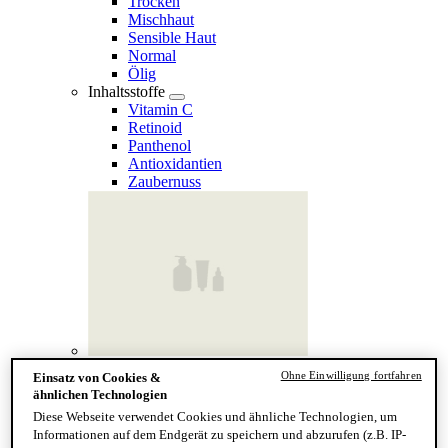
Trocken
Mischhaut
Sensible Haut
Normal
Ölig
Inhaltsstoffe
Vitamin C
Retinoid
Panthenol
Antioxidantien
Zaubernuss
Finde deinen Hauttyp
Ohne Einwilligung fortfahren
Einsatz von Cookies &
Hand & Körper
ähnlichen Technologien
Kategorie
Diese Webseite verwendet Cookies und ähnliche Technologien, um
Handseife & Balsam
Informationen auf dem Endgerät zu speichern und abzurufen (z.B. IP-
Seife am Stück