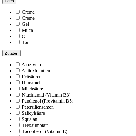
Form
Creme
Creme
Gel
Milch
Öl
Ton
Zutaten
Aloe Vera
Antioxidantien
Fettsäuren
Hamamelis
Milchsäure
Niacinamid (Vitamin B3)
Panthenol (Provitamin B5)
Petersiliensamen
Salicylsäure
Squalan
Teebaumblatt
Tocopherol (Vitamin E)