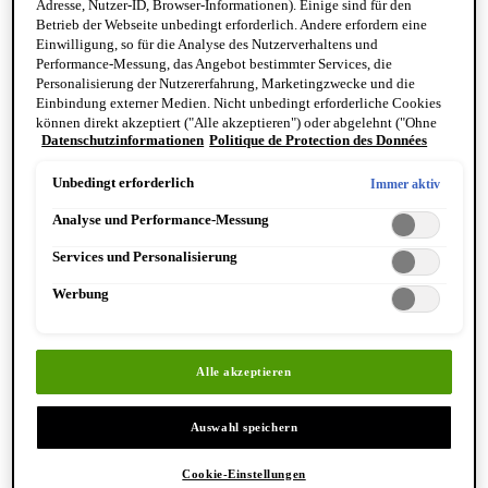
Adresse, Nutzer-ID, Browser-Informationen). Einige sind für den
Reinigung & Peeling für den Körper
Betrieb der Webseite unbedingt erforderlich. Andere erfordern eine
Körperbalsame und Öle
Einwilligung, so für die Analyse des Nutzerverhaltens und
Mundpflege & Deodorants
Performance-Messung, das Angebot bestimmter Services, die
Alle Hand- und Körperpflegeprodukte anzeigen
Personalisierung der Nutzererfahrung, Marketingzwecke und die
Bemerkenswerte Formulierungen
Einbindung externer Medien. Nicht unbedingt erforderliche Cookies
Resurrection Aromatique Hand Wash
können direkt akzeptiert ("Alle akzeptieren") oder abgelehnt ("Ohne
Eleos Aromatique Hand Balm
Datenschutzinformationen
Politique de Protection des Données
Einwilligung fortfahren") werden. Individuelle Anpassungen der
Antithesis Intense Body Cleanser
Einstellungen sind ebenfalls möglich und speicherbar ("Auswahl
speichern"). Die Auswahl kann jederzeit unter dem Link "Cookie-
Unbedingt erforderlich
Immer aktiv
Einstellungen" angepasst werden. Für weitere Informationen s. unsere
Analyse und Performance-Messung
Datenschutzinformationen.
Services und Personalisierung
Werbung
Entdecken Sie Hand & Körper
Alle akzeptieren
Auswahl speichern
Cookie-Einstellungen