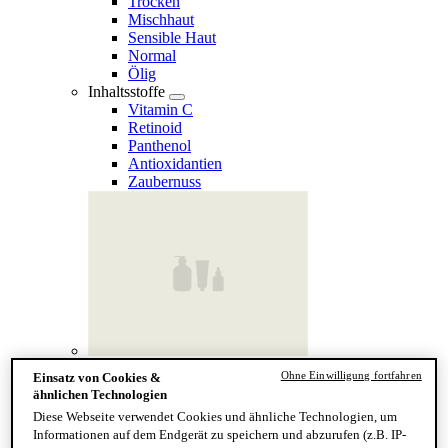
Trocken
Mischhaut
Sensible Haut
Normal
Ölig
Inhaltsstoffe
Vitamin C
Retinoid
Panthenol
Antioxidantien
Zaubernuss
Finde deinen Hauttyp
Ohne Einwilligung fortfahren
Einsatz von Cookies &
Hand & Körper
ähnlichen Technologien
Kategorie
Diese Webseite verwendet Cookies und ähnliche Technologien, um
Handseife & Balsam
Informationen auf dem Endgerät zu speichern und abzurufen (z.B. IP-
Seife am Stück