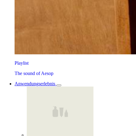
Playlist
The sound of Aesop
Anwendungserlebnis