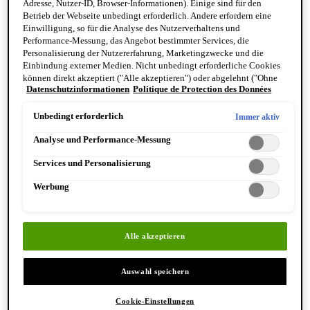
Adresse, Nutzer-ID, Browser-Informationen). Einige sind für den
Reinigung & Peeling für den Körper
Betrieb der Webseite unbedingt erforderlich. Andere erfordern eine
Körperbalsame und Öle
Einwilligung, so für die Analyse des Nutzerverhaltens und
Mundpflege & Deodorants
Performance-Messung, das Angebot bestimmter Services, die
Alle Hand- und Körperpflegeprodukte anzeigen
Personalisierung der Nutzererfahrung, Marketingzwecke und die
Bemerkenswerte Formulierungen
Einbindung externer Medien. Nicht unbedingt erforderliche Cookies
Resurrection Aromatique Hand Wash
können direkt akzeptiert ("Alle akzeptieren") oder abgelehnt ("Ohne
Eleos Aromatique Hand Balm
Datenschutzinformationen
Politique de Protection des Données
Einwilligung fortfahren") werden. Individuelle Anpassungen der
Antithesis Intense Body Cleanser
Einstellungen sind ebenfalls möglich und speicherbar ("Auswahl
speichern"). Die Auswahl kann jederzeit unter dem Link "Cookie-
Unbedingt erforderlich
Immer aktiv
Einstellungen" angepasst werden. Für weitere Informationen s. unsere
Analyse und Performance-Messung
Datenschutzinformationen.
Services und Personalisierung
Werbung
Entdecken Sie Hand & Körper
Alle akzeptieren
Auswahl speichern
Cookie-Einstellungen