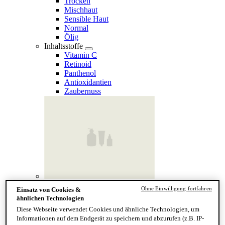
Trocken
Mischhaut
Sensible Haut
Normal
Ölig
Inhaltsstoffe
Vitamin C
Retinoid
Panthenol
Antioxidantien
Zaubernuss
Finde deinen Hauttyp
Ohne Einwilligung fortfahren
Einsatz von Cookies &
Hand & Körper
ähnlichen Technologien
Kategorie
Diese Webseite verwendet Cookies und ähnliche Technologien, um
Handseife & Balsam
Informationen auf dem Endgerät zu speichern und abzurufen (z.B. IP-
Seife am Stück