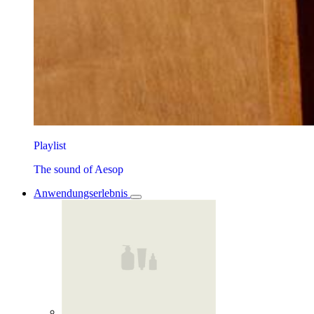
Playlist
The sound of Aesop
Anwendungserlebnis