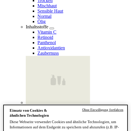
Trocken
Mischhaut
Sensible Haut
Normal
Ölig
Inhaltsstoffe
Vitamin C
Retinoid
Panthenol
Antioxidantien
Zaubernuss
Finde deinen Hauttyp
Ohne Einwilligung fortfahren
Einsatz von Cookies &
Hand & Körper
ähnlichen Technologien
Kategorie
Diese Webseite verwendet Cookies und ähnliche Technologien, um
Handseife & Balsam
Informationen auf dem Endgerät zu speichern und abzurufen (z.B. IP-
Seife am Stück