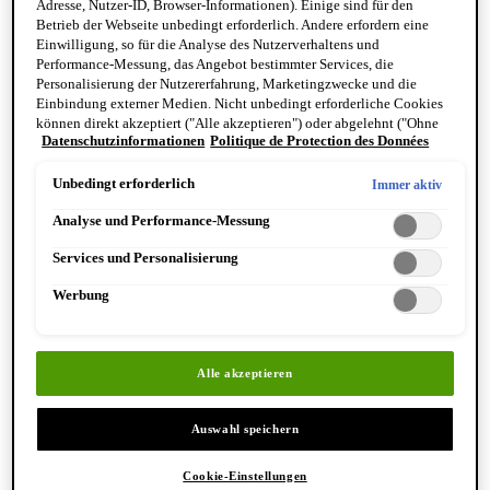
Adresse, Nutzer-ID, Browser-Informationen). Einige sind für den
Reinigung & Peeling für den Körper
Betrieb der Webseite unbedingt erforderlich. Andere erfordern eine
Körperbalsame und Öle
Einwilligung, so für die Analyse des Nutzerverhaltens und
Mundpflege & Deodorants
Performance-Messung, das Angebot bestimmter Services, die
Alle Hand- und Körperpflegeprodukte anzeigen
Personalisierung der Nutzererfahrung, Marketingzwecke und die
Bemerkenswerte Formulierungen
Einbindung externer Medien. Nicht unbedingt erforderliche Cookies
Resurrection Aromatique Hand Wash
können direkt akzeptiert ("Alle akzeptieren") oder abgelehnt ("Ohne
Eleos Aromatique Hand Balm
Datenschutzinformationen
Politique de Protection des Données
Einwilligung fortfahren") werden. Individuelle Anpassungen der
Antithesis Intense Body Cleanser
Einstellungen sind ebenfalls möglich und speicherbar ("Auswahl
speichern"). Die Auswahl kann jederzeit unter dem Link "Cookie-
Unbedingt erforderlich
Immer aktiv
Einstellungen" angepasst werden. Für weitere Informationen s. unsere
Analyse und Performance-Messung
Datenschutzinformationen.
Services und Personalisierung
Werbung
Entdecken Sie Hand & Körper
Alle akzeptieren
Auswahl speichern
Cookie-Einstellungen