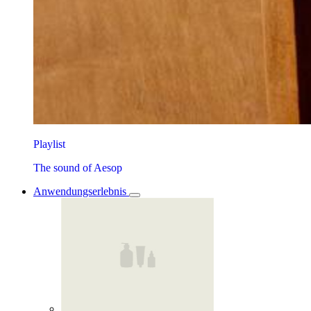
Playlist
The sound of Aesop
Anwendungserlebnis