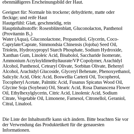
ebenmäßigeres Erscheinungsbild der Haut.
Geeignet für:
Normale bis trockene; dehydrierte, matte oder
fleckige; und reife Haut
Hautgefühl:
Glatt, geschmeidig, rein
Hauptinhaltsstoffe:
Rosenblütenblatt, Gluconolacton, Panthenol
(Provitamin B₅)
Water (Aqua), Gluconolactone, Propanediol, Glycerin, Coco-
Caprylate/Caprate, Simmondsia Chinensis (Jojoba) Seed Oil,
Triolein, Hydroxypropyl Starch Phosphate, Sodium Hydroxide,
Xanthan Gum, Linoleic Acid, Bisabolol, Saccharide Isomerate,
Ammonium Acryloyldimethyltaurate/VP Copolymer, Arachidyl
Alcohol, Panthenol, Cetearyl Olivate, Sorbitan Olivate, Behenyl
Alcohol, Arachidyl Glucoside, Glyceryl Behenate, Phenoxyethanol,
Salicylic Acid, Oleic Acid, Boswellia Carterii Oil, Tocopherol,
Tocopheryl Acetate, Palmitic Acid, Fusanus Spicatus Wood Oil,
Glycine Soja (Soybean) Oil, Stearic Acid, Rosa Damascena Flower
Oil, Ethylhexylglycerin, Citric Acid, Linolenic Acid, Sodium
Citrate, Vegetable Oil, Limonene, Farnesol, Citronellol, Geraniol,
Citral, Linalool.
Die Liste der Inhaltsstoffe kann sich ändern. Bitte beachten Sie vor
der Verwendung das Produktetikett für die genauesten
Informationen.