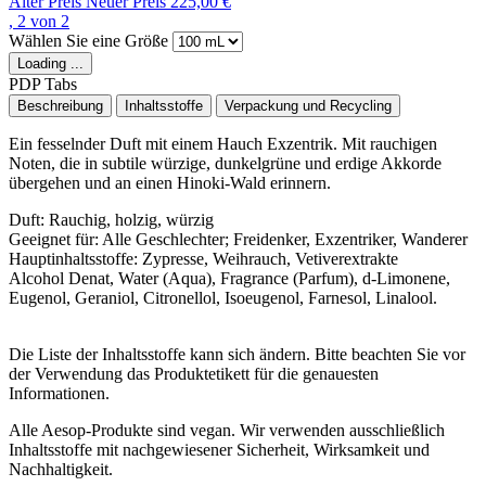
Alter Preis
Neuer Preis
225,00 €
, 2 von 2
Wählen Sie eine Größe
Loading ...
PDP Tabs
Beschreibung
Inhaltsstoffe
Verpackung und Recycling
Ein fesselnder Duft mit einem Hauch Exzentrik. Mit rauchigen
Noten, die in subtile würzige, dunkelgrüne und erdige Akkorde
übergehen und an einen Hinoki-Wald erinnern.
Duft:
Rauchig, holzig, würzig
Geeignet für:
Alle Geschlechter; Freidenker, Exzentriker, Wanderer
Hauptinhaltsstoffe:
Zypresse, Weihrauch, Vetiverextrakte
Alcohol Denat, Water (Aqua), Fragrance (Parfum), d-Limonene,
Eugenol, Geraniol, Citronellol, Isoeugenol, Farnesol, Linalool.
Die Liste der Inhaltsstoffe kann sich ändern. Bitte beachten Sie vor
der Verwendung das Produktetikett für die genauesten
Informationen.
Alle Aesop-Produkte sind vegan. Wir verwenden ausschließlich
Inhaltsstoffe mit nachgewiesener Sicherheit, Wirksamkeit und
Nachhaltigkeit.