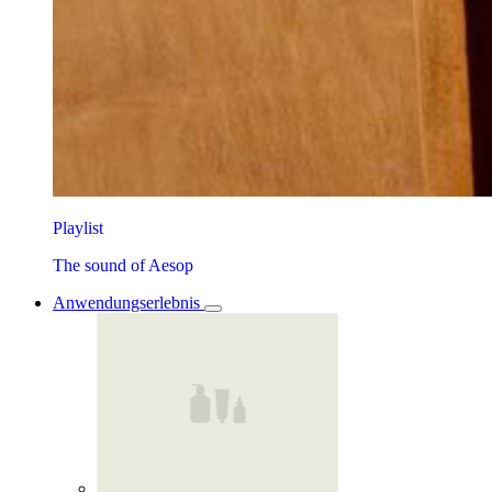
Playlist
The sound of Aesop
Anwendungserlebnis