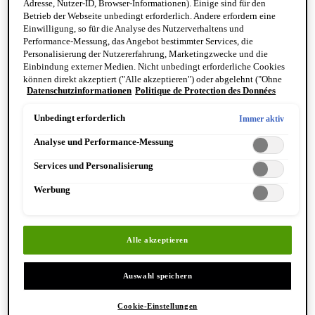
Adresse, Nutzer-ID, Browser-Informationen). Einige sind für den
Reinigung & Peeling für den Körper
Betrieb der Webseite unbedingt erforderlich. Andere erfordern eine
Körperbalsame und Öle
Einwilligung, so für die Analyse des Nutzerverhaltens und
Mundpflege & Deodorants
Performance-Messung, das Angebot bestimmter Services, die
Alle Hand- und Körperpflegeprodukte anzeigen
Personalisierung der Nutzererfahrung, Marketingzwecke und die
Bemerkenswerte Formulierungen
Einbindung externer Medien. Nicht unbedingt erforderliche Cookies
Resurrection Aromatique Hand Wash
können direkt akzeptiert ("Alle akzeptieren") oder abgelehnt ("Ohne
Eleos Aromatique Hand Balm
Datenschutzinformationen
Politique de Protection des Données
Einwilligung fortfahren") werden. Individuelle Anpassungen der
Antithesis Intense Body Cleanser
Einstellungen sind ebenfalls möglich und speicherbar ("Auswahl
speichern"). Die Auswahl kann jederzeit unter dem Link "Cookie-
Unbedingt erforderlich
Immer aktiv
Einstellungen" angepasst werden. Für weitere Informationen s. unsere
Analyse und Performance-Messung
Datenschutzinformationen.
Services und Personalisierung
Werbung
Entdecken Sie Hand & Körper
Alle akzeptieren
Auswahl speichern
Cookie-Einstellungen