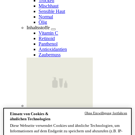
Trocken
Mischhaut
Sensible Haut
Normal
Ölig
Inhaltsstoffe
Vitamin C
Retinoid
Panthenol
Antioxidantien
Zaubernuss
Finde deinen Hauttyp
Ohne Einwilligung fortfahren
Einsatz von Cookies &
Hand & Körper
ähnlichen Technologien
Kategorie
Diese Webseite verwendet Cookies und ähnliche Technologien, um
Handseife & Balsam
Informationen auf dem Endgerät zu speichern und abzurufen (z.B. IP-
Seife am Stück