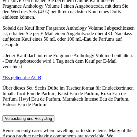
Für kurze Zeit erhalten Sie bei einem Online-Kauf unserer
Fragrance Anthology Volume I einen Angebotscode, mit dem Sie
den Wert des Sets (43 €) bei Ihrem nächsten Kauf eines Dufts
einlösen können.
Sobald der Kauf Ihrer Fragrance Anthology Volume I abgeschlossen
ist, erhalten Sie per E Mail einen Angebotscode über 43 € Nachlass
auf jeden Kauf eines 50 mL oder 100 mL-Eau de Parfums auf
aesop.de
- Jeder Kauf darf nur eine Fragrance Anthology Volume I enthalten.
- Der Angebotscode wird 1 Tag nach dem Kauf per E-Mail
verschickt
*Es gelten die AGB
Über dieses Set:
Sechs Düfte im Taschenformat für Entdecker:innen
Inhalt:
Tacit Eau de Parfum, Karst Eau de Parfum, Rōzu Eau de
Parfum, Hwyl Eau de Parfum, Marrakech Intense Eau de Parfum,
Eidesis Eau de Parfum
Verpackung und Recycling
Reuse amenity cases when travelling, or to store items. Many of the
Aesop product packaging components are recyclable. We