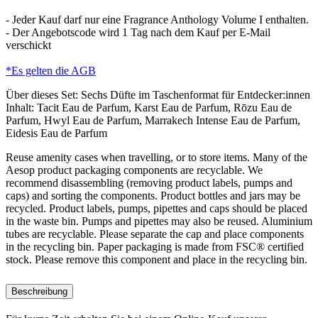
- Jeder Kauf darf nur eine Fragrance Anthology Volume I enthalten.
- Der Angebotscode wird 1 Tag nach dem Kauf per E-Mail
verschickt
*Es gelten die AGB
Über dieses Set:
Sechs Düfte im Taschenformat für Entdecker:innen
Inhalt:
Tacit Eau de Parfum, Karst Eau de Parfum, Rōzu Eau de
Parfum, Hwyl Eau de Parfum, Marrakech Intense Eau de Parfum,
Eidesis Eau de Parfum
Reuse amenity cases when travelling, or to store items. Many of the
Aesop product packaging components are recyclable. We
recommend disassembling (removing product labels, pumps and
caps) and sorting the components. Product bottles and jars may be
recycled. Product labels, pumps, pipettes and caps should be placed
in the waste bin. Pumps and pipettes may also be reused. Aluminium
tubes are recyclable. Please separate the cap and place components
in the recycling bin. Paper packaging is made from FSC® certified
stock. Please remove this component and place in the recycling bin.
Beschreibung