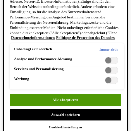
Adresse, Nutzer-ID, Browser-Informationen). Einige sind für den
Reinigung & Peeling für den Körper
Betrieb der Webseite unbedingt erforderlich. Andere erfordern eine
Körperbalsame und Öle
Einwilligung, so für die Analyse des Nutzerverhaltens und
Mundpflege & Deodorants
Performance-Messung, das Angebot bestimmter Services, die
Alle Hand- und Körperpflegeprodukte anzeigen
Personalisierung der Nutzererfahrung, Marketingzwecke und die
Bemerkenswerte Formulierungen
Einbindung externer Medien. Nicht unbedingt erforderliche Cookies
Resurrection Aromatique Hand Wash
können direkt akzeptiert ("Alle akzeptieren") oder abgelehnt ("Ohne
Eleos Aromatique Hand Balm
Datenschutzinformationen
Politique de Protection des Données
Einwilligung fortfahren") werden. Individuelle Anpassungen der
Antithesis Intense Body Cleanser
Einstellungen sind ebenfalls möglich und speicherbar ("Auswahl
speichern"). Die Auswahl kann jederzeit unter dem Link "Cookie-
Unbedingt erforderlich
Immer aktiv
Einstellungen" angepasst werden. Für weitere Informationen s. unsere
Analyse und Performance-Messung
Datenschutzinformationen.
Services und Personalisierung
Werbung
Entdecken Sie Hand & Körper
Alle akzeptieren
Auswahl speichern
Cookie-Einstellungen