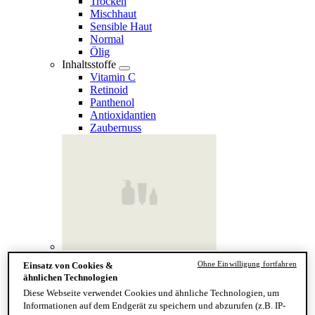
Trocken
Mischhaut
Sensible Haut
Normal
Ölig
Inhaltsstoffe
Vitamin C
Retinoid
Panthenol
Antioxidantien
Zaubernuss
Finde deinen Hauttyp
Ohne Einwilligung fortfahren
Einsatz von Cookies &
Hand & Körper
ähnlichen Technologien
Kategorie
Diese Webseite verwendet Cookies und ähnliche Technologien, um
Handseife & Balsam
Informationen auf dem Endgerät zu speichern und abzurufen (z.B. IP-
Seife am Stück