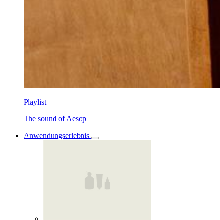
Playlist
The sound of Aesop
Anwendungserlebnis