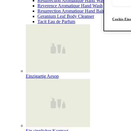
Resurrection Aromatique Hand Wash
Reverence Aromatique Hand Wash
Resurrection Aromatique Hand Balm
Geranium Leaf Body Cleanser
Cookie-Eins
Tacit Eau de Parfum
Einzigartig Aesop
Ein sinnlicher Kontrast