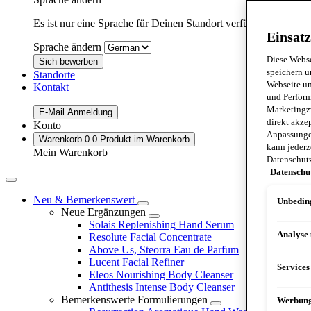
Es ist nur eine Sprache für Deinen Standort verfügbar:
Germa
Einsatz
Sprache ändern
Diese Webse
Sich bewerben
speichern u
Standorte
Webseite un
Kontakt
und Perform
Marketingz
E-Mail Anmeldung
direkt akze
Konto
Anpassungen
Warenkorb
0
0 Produkt im Warenkorb
kann jederz
Mein Warenkorb
Datenschut
Datenschu
Neu & Bemerkenswert
Unbeding
Neue Ergänzungen
Solais Replenishing Hand Serum
Analyse
Resolute Facial Concentrate
Above Us, Steorra Eau de Parfum
Lucent Facial Refiner
Services
Eleos Nourishing Body Cleanser
Antithesis Intense Body Cleanser
Bemerkenswerte Formulierungen
Werbun