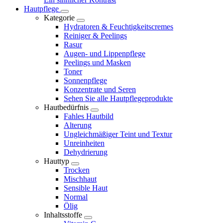
Hautpflege
Kategorie
Hydratoren & Feuchtigkeitscremes
Reiniger & Peelings
Rasur
Augen- und Lippenpflege
Peelings und Masken
Toner
Sonnenpflege
Konzentrate und Seren
Sehen Sie alle Hautpflegeprodukte
Hautbedürfnis
Fahles Hautbild
Alterung
Ungleichmäßiger Teint und Textur
Unreinheiten
Dehydrierung
Hauttyp
Trocken
Mischhaut
Sensible Haut
Normal
Ölig
Inhaltsstoffe