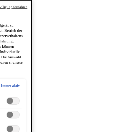
illigung fortfahren
gerät zu
en Betrieb der
utzerverhaltens
rfahrung,
es können
 Individuelle
. Die Auswahl
onen s. unsere
Immer aktiv