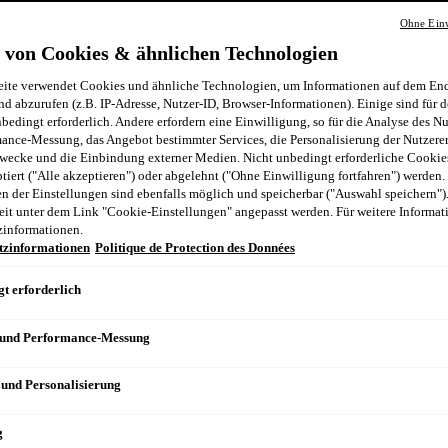
Ohne Einw
n
 von Cookies & ähnlichen Technologien
ite verwendet Cookies und ähnliche Technologien, um Informationen auf dem End
nd abzurufen (z.B. IP-Adresse, Nutzer-ID, Browser-Informationen). Einige sind für d
bedingt erforderlich. Andere erfordern eine Einwilligung, so für die Analyse des N
ance-Messung, das Angebot bestimmter Services, die Personalisierung der Nutzere
wecke und die Einbindung externer Medien. Nicht unbedingt erforderliche Cooki
ptiert ("Alle akzeptieren") oder abgelehnt ("Ohne Einwilligung fortfahren") werden.
 der Einstellungen sind ebenfalls möglich und speicherbar ("Auswahl speichern")
eit unter dem Link "Cookie-Einstellungen" angepasst werden. Für weitere Informati
zinformationen.
tzinformationen
Politique de Protection des Données
t erforderlich
 und Performance-Messung
 und Personalisierung
g