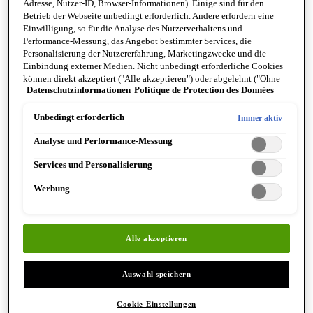
Adresse, Nutzer-ID, Browser-Informationen). Einige sind für den
Reinigung & Peeling für den Körper
Betrieb der Webseite unbedingt erforderlich. Andere erfordern eine
Körperbalsame und Öle
Einwilligung, so für die Analyse des Nutzerverhaltens und
Mundpflege & Deodorants
Performance-Messung, das Angebot bestimmter Services, die
Alle Hand- und Körperpflegeprodukte anzeigen
Personalisierung der Nutzererfahrung, Marketingzwecke und die
Bemerkenswerte Formulierungen
Einbindung externer Medien. Nicht unbedingt erforderliche Cookies
Resurrection Aromatique Hand Wash
können direkt akzeptiert ("Alle akzeptieren") oder abgelehnt ("Ohne
Eleos Aromatique Hand Balm
Datenschutzinformationen
Politique de Protection des Données
Einwilligung fortfahren") werden. Individuelle Anpassungen der
Antithesis Intense Body Cleanser
Einstellungen sind ebenfalls möglich und speicherbar ("Auswahl
speichern"). Die Auswahl kann jederzeit unter dem Link "Cookie-
Unbedingt erforderlich
Immer aktiv
Einstellungen" angepasst werden. Für weitere Informationen s. unsere
Analyse und Performance-Messung
Datenschutzinformationen.
Services und Personalisierung
Werbung
Entdecken Sie Hand & Körper
Alle akzeptieren
Auswahl speichern
Cookie-Einstellungen