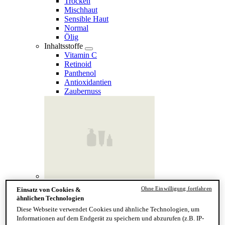
Trocken
Mischhaut
Sensible Haut
Normal
Ölig
Inhaltsstoffe
Vitamin C
Retinoid
Panthenol
Antioxidantien
Zaubernuss
Finde deinen Hauttyp
Ohne Einwilligung fortfahren
Einsatz von Cookies &
Hand & Körper
ähnlichen Technologien
Kategorie
Diese Webseite verwendet Cookies und ähnliche Technologien, um
Handseife & Balsam
Informationen auf dem Endgerät zu speichern und abzurufen (z.B. IP-
Seife am Stück