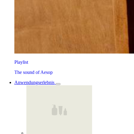
Playlist
The sound of Aesop
Anwendungserlebnis