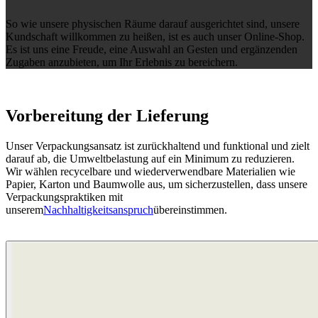
So wie unsere physischen Räume darauf ausgerichtet sind, unsere
Kundschaft willkommen zu heißen, ist es auch unser Online-Shop.
Es ist uns eine Freude, eine Auswahl an Gesten und ergänzenden
Zugaben anzubieten, um Ihr Erlebnis zu bereichern.
Vorbereitung der Lieferung
Unser Verpackungsansatz ist zurückhaltend und funktional und zielt
darauf ab, die Umweltbelastung auf ein Minimum zu reduzieren.
Wir wählen recycelbare und wiederverwendbare Materialien wie
Papier, Karton und Baumwolle aus, um sicherzustellen, dass unsere
Verpackungspraktiken mit
unserem
Nachhaltigkeitsanspruch
übereinstimmen.