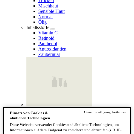
Trocken
Mischhaut
Sensible Haut
Normal
Ölig
Inhaltsstoffe
Vitamin C
Retinoid
Panthenol
Antioxidantien
Zaubernuss
Finde deinen Hauttyp
Ohne Einwilligung fortfahren
Einsatz von Cookies &
Hand & Körper
ähnlichen Technologien
Kategorie
Diese Webseite verwendet Cookies und ähnliche Technologien, um
Handseife & Balsam
Informationen auf dem Endgerät zu speichern und abzurufen (z.B. IP-
Seife am Stück