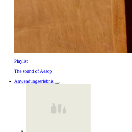
Playlist
The sound of Aesop
Anwendungserlebnis