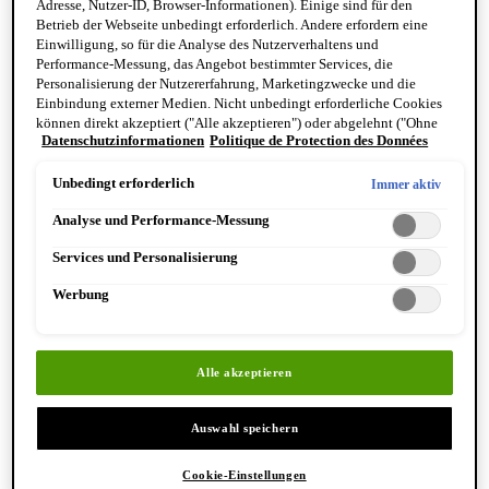
Adresse, Nutzer-ID, Browser-Informationen). Einige sind für den
Reinigung & Peeling für den Körper
Betrieb der Webseite unbedingt erforderlich. Andere erfordern eine
Körperbalsame und Öle
Einwilligung, so für die Analyse des Nutzerverhaltens und
Mundpflege & Deodorants
Performance-Messung, das Angebot bestimmter Services, die
Alle Hand- und Körperpflegeprodukte anzeigen
Personalisierung der Nutzererfahrung, Marketingzwecke und die
Bemerkenswerte Formulierungen
Einbindung externer Medien. Nicht unbedingt erforderliche Cookies
Resurrection Aromatique Hand Wash
können direkt akzeptiert ("Alle akzeptieren") oder abgelehnt ("Ohne
Eleos Aromatique Hand Balm
Datenschutzinformationen
Politique de Protection des Données
Einwilligung fortfahren") werden. Individuelle Anpassungen der
Antithesis Intense Body Cleanser
Einstellungen sind ebenfalls möglich und speicherbar ("Auswahl
speichern"). Die Auswahl kann jederzeit unter dem Link "Cookie-
Unbedingt erforderlich
Immer aktiv
Einstellungen" angepasst werden. Für weitere Informationen s. unsere
Analyse und Performance-Messung
Datenschutzinformationen.
Services und Personalisierung
Werbung
Entdecken Sie Hand & Körper
Alle akzeptieren
Auswahl speichern
Cookie-Einstellungen