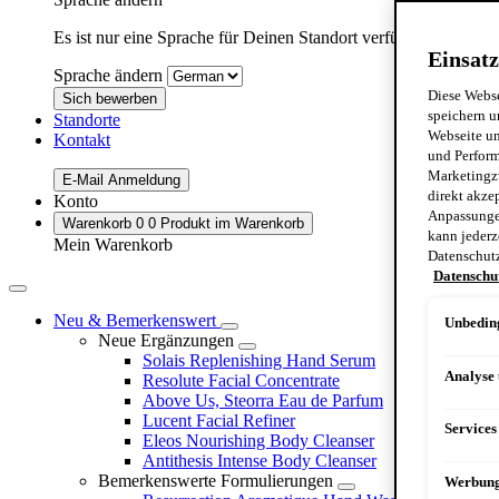
Es ist nur eine Sprache für Deinen Standort verfügbar:
Germa
Einsatz
Sprache ändern
Diese Webse
Sich bewerben
speichern u
Standorte
Webseite un
Kontakt
und Perform
Marketingz
E-Mail Anmeldung
direkt akze
Konto
Anpassungen
Warenkorb
0
0 Produkt im Warenkorb
kann jederz
Mein Warenkorb
Datenschut
Datenschu
Neu & Bemerkenswert
Unbeding
Neue Ergänzungen
Solais Replenishing Hand Serum
Analyse
Resolute Facial Concentrate
Above Us, Steorra Eau de Parfum
Lucent Facial Refiner
Services
Eleos Nourishing Body Cleanser
Antithesis Intense Body Cleanser
Bemerkenswerte Formulierungen
Werbun