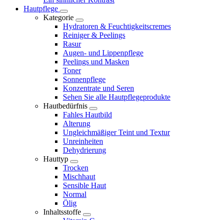
Hautpflege
Kategorie
Hydratoren & Feuchtigkeitscremes
Reiniger & Peelings
Rasur
Augen- und Lippenpflege
Peelings und Masken
Toner
Sonnenpflege
Konzentrate und Seren
Sehen Sie alle Hautpflegeprodukte
Hautbedürfnis
Fahles Hautbild
Alterung
Ungleichmäßiger Teint und Textur
Unreinheiten
Dehydrierung
Hauttyp
Trocken
Mischhaut
Sensible Haut
Normal
Ölig
Inhaltsstoffe