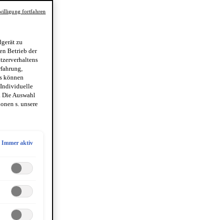
illigung fortfahren
gerät zu
en Betrieb der
utzerverhaltens
rfahrung,
es können
 Individuelle
. Die Auswahl
onen s. unsere
Immer aktiv