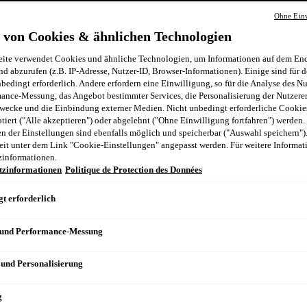
Ohne Einw
n
 von Cookies & ähnlichen Technologien
ite verwendet Cookies und ähnliche Technologien, um Informationen auf dem End
nd abzurufen (z.B. IP-Adresse, Nutzer-ID, Browser-Informationen). Einige sind für d
bedingt erforderlich. Andere erfordern eine Einwilligung, so für die Analyse des N
ance-Messung, das Angebot bestimmter Services, die Personalisierung der Nutzere
wecke und die Einbindung externer Medien. Nicht unbedingt erforderliche Cooki
ptiert ("Alle akzeptieren") oder abgelehnt ("Ohne Einwilligung fortfahren") werden.
 der Einstellungen sind ebenfalls möglich und speicherbar ("Auswahl speichern")
eit unter dem Link "Cookie-Einstellungen" angepasst werden. Für weitere Informati
zinformationen.
tzinformationen
Politique de Protection des Données
t erforderlich
 und Performance-Messung
 und Personalisierung
g