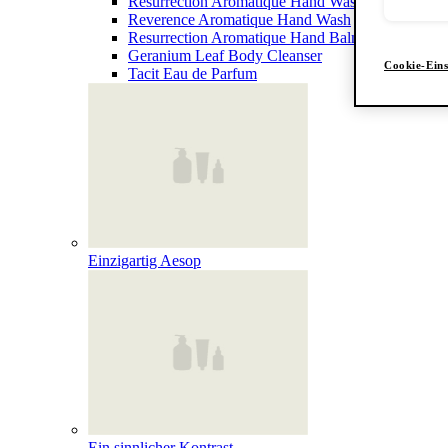
Resurrection Aromatique Hand Wash
Reverence Aromatique Hand Wash
Resurrection Aromatique Hand Balm
Geranium Leaf Body Cleanser
Cookie-Eins
Tacit Eau de Parfum
Einzigartig Aesop
Ein sinnlicher Kontrast