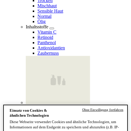
Trocken
Mischhaut
Sensible Haut
Normal
Ölig
Inhaltsstoffe
Vitamin C
Retinoid
Panthenol
Antioxidantien
Zaubernuss
Finde deinen Hauttyp
Ohne Einwilligung fortfahren
Einsatz von Cookies &
Hand & Körper
ähnlichen Technologien
Kategorie
Diese Webseite verwendet Cookies und ähnliche Technologien, um
Handseife & Balsam
Informationen auf dem Endgerät zu speichern und abzurufen (z.B. IP-
Seife am Stück