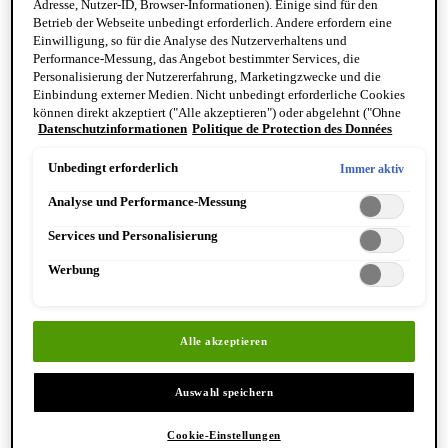
Adresse, Nutzer-ID, Browser-Informationen). Einige sind für den
Reinigung & Peeling für den Körper
Betrieb der Webseite unbedingt erforderlich. Andere erfordern eine
Körperbalsame und Öle
Einwilligung, so für die Analyse des Nutzerverhaltens und
Mundpflege & Deodorants
Performance-Messung, das Angebot bestimmter Services, die
Alle Hand- und Körperpflegeprodukte anzeigen
Personalisierung der Nutzererfahrung, Marketingzwecke und die
Bemerkenswerte Formulierungen
Einbindung externer Medien. Nicht unbedingt erforderliche Cookies
Resurrection Aromatique Hand Wash
können direkt akzeptiert ("Alle akzeptieren") oder abgelehnt ("Ohne
Eleos Aromatique Hand Balm
Datenschutzinformationen
Politique de Protection des Données
Einwilligung fortfahren") werden. Individuelle Anpassungen der
Antithesis Intense Body Cleanser
Einstellungen sind ebenfalls möglich und speicherbar ("Auswahl
speichern"). Die Auswahl kann jederzeit unter dem Link "Cookie-
Unbedingt erforderlich
Immer aktiv
Einstellungen" angepasst werden. Für weitere Informationen s. unsere
Analyse und Performance-Messung
Datenschutzinformationen.
Services und Personalisierung
Werbung
Entdecken Sie Hand & Körper
Alle akzeptieren
Auswahl speichern
Cookie-Einstellungen