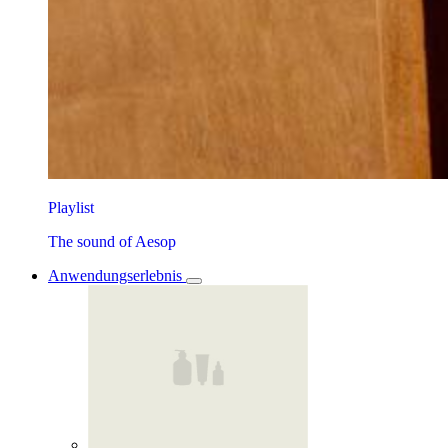
Playlist
The sound of Aesop
Anwendungserlebnis