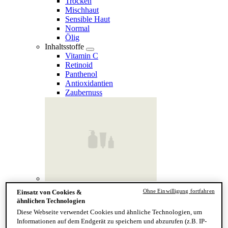
Trocken
Mischhaut
Sensible Haut
Normal
Ölig
Inhaltsstoffe
Vitamin C
Retinoid
Panthenol
Antioxidantien
Zaubernuss
Finde deinen Hauttyp
Ohne Einwilligung fortfahren
Einsatz von Cookies &
Hand & Körper
ähnlichen Technologien
Kategorie
Diese Webseite verwendet Cookies und ähnliche Technologien, um
Handseife & Balsam
Informationen auf dem Endgerät zu speichern und abzurufen (z.B. IP-
Seife am Stück