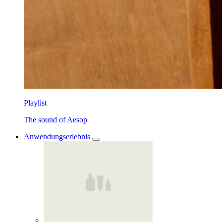
Playlist
The sound of Aesop
Anwendungserlebnis