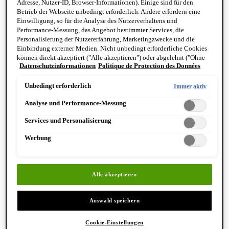
Adresse, Nutzer-ID, Browser-Informationen). Einige sind für den
Reinigung & Peeling für den Körper
Betrieb der Webseite unbedingt erforderlich. Andere erfordern eine
Körperbalsame und Öle
Einwilligung, so für die Analyse des Nutzerverhaltens und
Mundpflege & Deodorants
Performance-Messung, das Angebot bestimmter Services, die
Alle Hand- und Körperpflegeprodukte anzeigen
Personalisierung der Nutzererfahrung, Marketingzwecke und die
Bemerkenswerte Formulierungen
Einbindung externer Medien. Nicht unbedingt erforderliche Cookies
Resurrection Aromatique Hand Wash
können direkt akzeptiert ("Alle akzeptieren") oder abgelehnt ("Ohne
Eleos Aromatique Hand Balm
Datenschutzinformationen
Politique de Protection des Données
Einwilligung fortfahren") werden. Individuelle Anpassungen der
Antithesis Intense Body Cleanser
Einstellungen sind ebenfalls möglich und speicherbar ("Auswahl
speichern"). Die Auswahl kann jederzeit unter dem Link "Cookie-
Unbedingt erforderlich
Immer aktiv
Einstellungen" angepasst werden. Für weitere Informationen s. unsere
Analyse und Performance-Messung
Datenschutzinformationen.
Services und Personalisierung
Werbung
Entdecken Sie Hand & Körper
Alle akzeptieren
Auswahl speichern
Cookie-Einstellungen