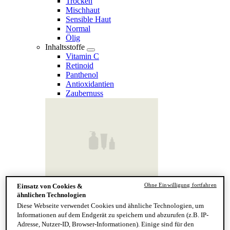
Trocken
Mischhaut
Sensible Haut
Normal
Ölig
Inhaltsstoffe
Vitamin C
Retinoid
Panthenol
Antioxidantien
Zaubernuss
Ohne Einwilligung fortfahren
Einsatz von Cookies &
Finde deinen Hauttyp
ähnlichen Technologien
Hand & Körper
Diese Webseite verwendet Cookies und ähnliche Technologien, um
Kategorie
Informationen auf dem Endgerät zu speichern und abzurufen (z.B. IP-
Handseife & Balsam
Adresse, Nutzer-ID, Browser-Informationen). Einige sind für den
Seife am Stück