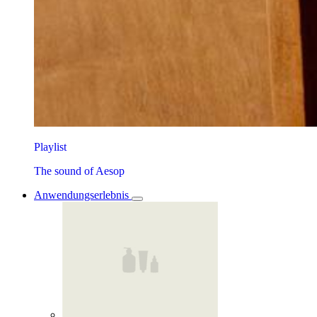
Playlist
The sound of Aesop
Anwendungserlebnis