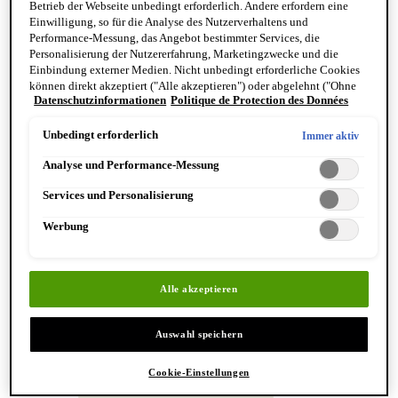
Betrieb der Webseite unbedingt erforderlich. Andere erfordern eine
Reinigung & Peeling für den Körper
Einwilligung, so für die Analyse des Nutzerverhaltens und
Körperbalsame und Öle
Performance-Messung, das Angebot bestimmter Services, die
Mundpflege & Deodorants
Personalisierung der Nutzererfahrung, Marketingzwecke und die
Alle Hand- und Körperpflegeprodukte anzeigen
Einbindung externer Medien. Nicht unbedingt erforderliche Cookies
Bemerkenswerte Formulierungen
können direkt akzeptiert ("Alle akzeptieren") oder abgelehnt ("Ohne
Resurrection Aromatique Hand Wash
Datenschutzinformationen
Politique de Protection des Données
Einwilligung fortfahren") werden. Individuelle Anpassungen der
Eleos Aromatique Hand Balm
Einstellungen sind ebenfalls möglich und speicherbar ("Auswahl
Antithesis Intense Body Cleanser
speichern"). Die Auswahl kann jederzeit unter dem Link "Cookie-
Unbedingt erforderlich
Immer aktiv
Einstellungen" angepasst werden. Für weitere Informationen s. unsere
Analyse und Performance-Messung
Datenschutzinformationen.
Services und Personalisierung
Werbung
Entdecken Sie Hand & Körper
Alle akzeptieren
Auswahl speichern
Cookie-Einstellungen