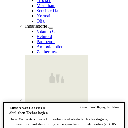
Trocken
Mischhaut
Sensible Haut
Normal
Ölig
Inhaltsstoffe
Vitamin C
Retinoid
Panthenol
Antioxidantien
Zaubernuss
Finde deinen Hauttyp
Ohne Einwilligung fortfahren
Einsatz von Cookies &
Hand & Körper
ähnlichen Technologien
Kategorie
Diese Webseite verwendet Cookies und ähnliche Technologien, um
Handseife & Balsam
Informationen auf dem Endgerät zu speichern und abzurufen (z.B. IP-
Seife am Stück