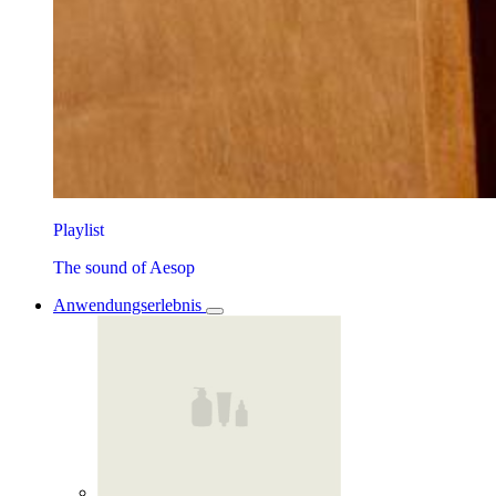
Playlist
The sound of Aesop
Anwendungserlebnis