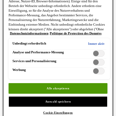
Adresse, Nutzer-ID, Browser-Informationen). Einige sind für den
Reinigung & Peeling für den Körper
Betrieb der Webseite unbedingt erforderlich. Andere erfordern eine
Körperbalsame und Öle
Einwilligung, so für die Analyse des Nutzerverhaltens und
Mundpflege & Deodorants
Performance-Messung, das Angebot bestimmter Services, die
Alle Hand- und Körperpflegeprodukte anzeigen
Personalisierung der Nutzererfahrung, Marketingzwecke und die
Bemerkenswerte Formulierungen
Einbindung externer Medien. Nicht unbedingt erforderliche Cookies
Resurrection Aromatique Hand Wash
können direkt akzeptiert ("Alle akzeptieren") oder abgelehnt ("Ohne
Eleos Aromatique Hand Balm
Datenschutzinformationen
Politique de Protection des Données
Einwilligung fortfahren") werden. Individuelle Anpassungen der
Antithesis Intense Body Cleanser
Einstellungen sind ebenfalls möglich und speicherbar ("Auswahl
speichern"). Die Auswahl kann jederzeit unter dem Link "Cookie-
Unbedingt erforderlich
Immer aktiv
Einstellungen" angepasst werden. Für weitere Informationen s. unsere
Analyse und Performance-Messung
Datenschutzinformationen.
Services und Personalisierung
Werbung
Entdecken Sie Hand & Körper
Alle akzeptieren
Auswahl speichern
Cookie-Einstellungen