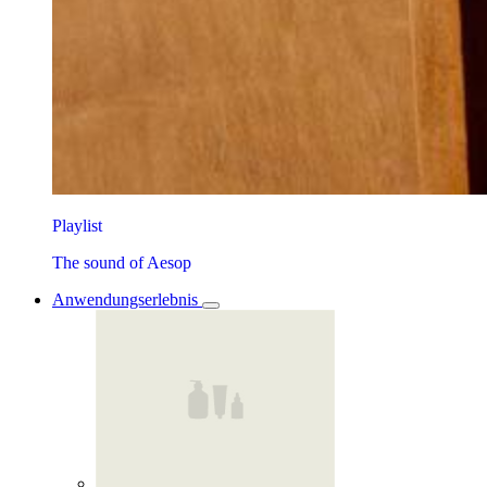
Playlist
The sound of Aesop
Anwendungserlebnis