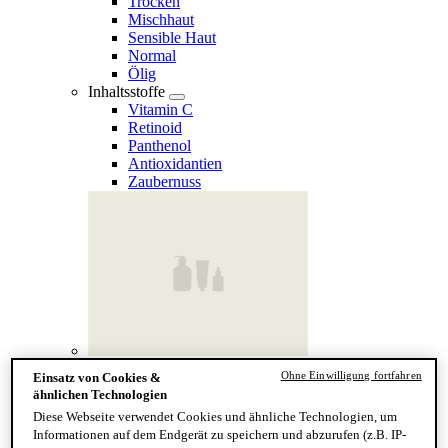
Trocken
Mischhaut
Sensible Haut
Normal
Ölig
Inhaltsstoffe
Vitamin C
Retinoid
Panthenol
Antioxidantien
Zaubernuss
Finde deinen Hauttyp
Ohne Einwilligung fortfahren
Einsatz von Cookies &
Hand & Körper
ähnlichen Technologien
Kategorie
Diese Webseite verwendet Cookies und ähnliche Technologien, um
Handseife & Balsam
Informationen auf dem Endgerät zu speichern und abzurufen (z.B. IP-
Seife am Stück