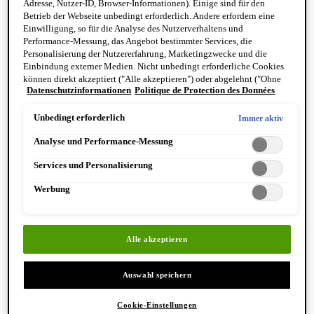
Adresse, Nutzer-ID, Browser-Informationen). Einige sind für den
Reinigung & Peeling für den Körper
Betrieb der Webseite unbedingt erforderlich. Andere erfordern eine
Körperbalsame und Öle
Einwilligung, so für die Analyse des Nutzerverhaltens und
Mundpflege & Deodorants
Performance-Messung, das Angebot bestimmter Services, die
Alle Hand- und Körperpflegeprodukte anzeigen
Personalisierung der Nutzererfahrung, Marketingzwecke und die
Bemerkenswerte Formulierungen
Einbindung externer Medien. Nicht unbedingt erforderliche Cookies
Resurrection Aromatique Hand Wash
können direkt akzeptiert ("Alle akzeptieren") oder abgelehnt ("Ohne
Eleos Aromatique Hand Balm
Datenschutzinformationen
Politique de Protection des Données
Einwilligung fortfahren") werden. Individuelle Anpassungen der
Antithesis Intense Body Cleanser
Einstellungen sind ebenfalls möglich und speicherbar ("Auswahl
speichern"). Die Auswahl kann jederzeit unter dem Link "Cookie-
Unbedingt erforderlich
Immer aktiv
Einstellungen" angepasst werden. Für weitere Informationen s. unsere
Analyse und Performance-Messung
Datenschutzinformationen.
Services und Personalisierung
Werbung
Entdecken Sie Hand & Körper
Alle akzeptieren
Auswahl speichern
Cookie-Einstellungen