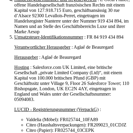
offene Handelsgesellschaft französischen Rechts mit einem
Kapital von 127.918.715 Euro, geschäftsansässig 30 rue
d’Alsace 92300 Levallois-Perret, eingetragen im
Handelsregister Nanterre unter der Nummer 919 434 894, im
Namen und an Stelle des Geschäftsbereichs Luxe und ihrer
Marke Aesop
Umsatzsteuer-Identifikationsnummer
: FR 84 919 434 894
Verantwortlicher Herausgeber
: Aglaé de Beauregard
Herausgeber
: Aglaé de Beauregard
Hosting
: Salesforce.com UK Limited, eine britische
Gesellschaft „private Limited Company (Ltd)“, mit einem
Kapital von 100.000 britischen Pfund (GBP) mit
Geschäftssitz unter Village 9, Floor 26 Salesforce Tower; 110
Bishopsgate, London, UK EC2N 4AY, eingetragen in
England und Wales unter der Gesellschaftsnummer:
05094083.
LUCID - Registrierungsnummer (VerpackG)
:
Valdelia (Möbel): FR025744_10FA89
Citeo (Haushaltsverpackungen): FR209023_01CDJZ
Citeo (Papier): FR025744_03CEPK