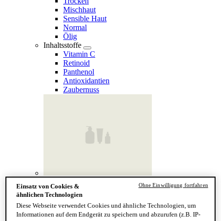
Trocken
Mischhaut
Sensible Haut
Normal
Ölig
Inhaltsstoffe
Vitamin C
Retinoid
Panthenol
Antioxidantien
Zaubernuss
Finde deinen Hauttyp
Ohne Einwilligung fortfahren
Einsatz von Cookies &
Hand & Körper
ähnlichen Technologien
Kategorie
Diese Webseite verwendet Cookies und ähnliche Technologien, um
Handseife & Balsam
Informationen auf dem Endgerät zu speichern und abzurufen (z.B. IP-
Seife am Stück