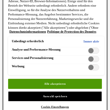
Adresse, Nutzer-ID, Browser-Informationen). Einige sind für den
Reinigung & Peeling für den Körper
Betrieb der Webseite unbedingt erforderlich. Andere erfordern eine
Körperbalsame und Öle
Einwilligung, so für die Analyse des Nutzerverhaltens und
Mundpflege & Deodorants
Performance-Messung, das Angebot bestimmter Services, die
Alle Hand- und Körperpflegeprodukte anzeigen
Personalisierung der Nutzererfahrung, Marketingzwecke und die
Bemerkenswerte Formulierungen
Einbindung externer Medien. Nicht unbedingt erforderliche Cookies
Resurrection Aromatique Hand Wash
können direkt akzeptiert ("Alle akzeptieren") oder abgelehnt ("Ohne
Eleos Aromatique Hand Balm
Datenschutzinformationen
Politique de Protection des Données
Einwilligung fortfahren") werden. Individuelle Anpassungen der
Antithesis Intense Body Cleanser
Einstellungen sind ebenfalls möglich und speicherbar ("Auswahl
speichern"). Die Auswahl kann jederzeit unter dem Link "Cookie-
Unbedingt erforderlich
Immer aktiv
Einstellungen" angepasst werden. Für weitere Informationen s. unsere
Analyse und Performance-Messung
Datenschutzinformationen.
Services und Personalisierung
Werbung
Entdecken Sie Hand & Körper
Alle akzeptieren
Auswahl speichern
Cookie-Einstellungen