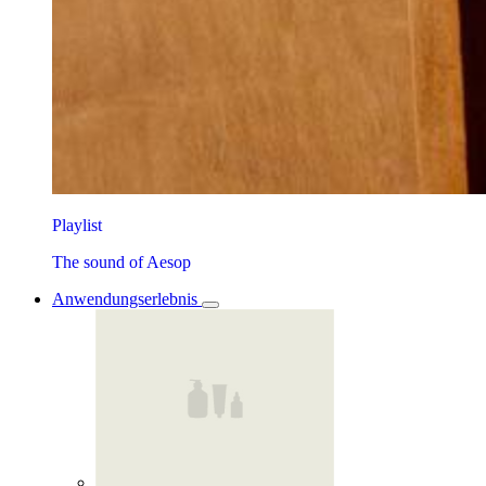
Playlist
The sound of Aesop
Anwendungserlebnis