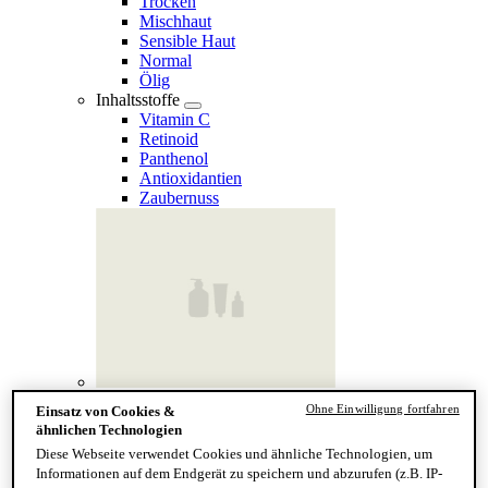
Trocken
Mischhaut
Sensible Haut
Normal
Ölig
Inhaltsstoffe
Vitamin C
Retinoid
Panthenol
Antioxidantien
Zaubernuss
Finde deinen Hauttyp
Ohne Einwilligung fortfahren
Einsatz von Cookies &
Hand & Körper
ähnlichen Technologien
Kategorie
Diese Webseite verwendet Cookies und ähnliche Technologien, um
Handseife & Balsam
Informationen auf dem Endgerät zu speichern und abzurufen (z.B. IP-
Seife am Stück