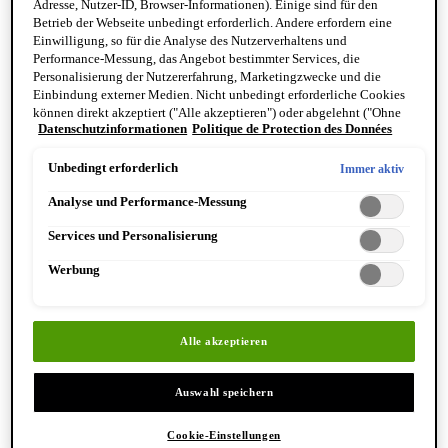
Adresse, Nutzer-ID, Browser-Informationen). Einige sind für den
Reinigung & Peeling für den Körper
Betrieb der Webseite unbedingt erforderlich. Andere erfordern eine
Körperbalsame und Öle
Einwilligung, so für die Analyse des Nutzerverhaltens und
Mundpflege & Deodorants
Performance-Messung, das Angebot bestimmter Services, die
Alle Hand- und Körperpflegeprodukte anzeigen
Personalisierung der Nutzererfahrung, Marketingzwecke und die
Bemerkenswerte Formulierungen
Einbindung externer Medien. Nicht unbedingt erforderliche Cookies
Resurrection Aromatique Hand Wash
können direkt akzeptiert ("Alle akzeptieren") oder abgelehnt ("Ohne
Eleos Aromatique Hand Balm
Datenschutzinformationen
Politique de Protection des Données
Einwilligung fortfahren") werden. Individuelle Anpassungen der
Antithesis Intense Body Cleanser
Einstellungen sind ebenfalls möglich und speicherbar ("Auswahl
speichern"). Die Auswahl kann jederzeit unter dem Link "Cookie-
Unbedingt erforderlich
Immer aktiv
Einstellungen" angepasst werden. Für weitere Informationen s. unsere
Analyse und Performance-Messung
Datenschutzinformationen.
Services und Personalisierung
Werbung
Entdecken Sie Hand & Körper
Alle akzeptieren
Auswahl speichern
Cookie-Einstellungen