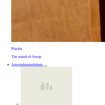
Playlist
The sound of Aesop
Anwendungserlebnis