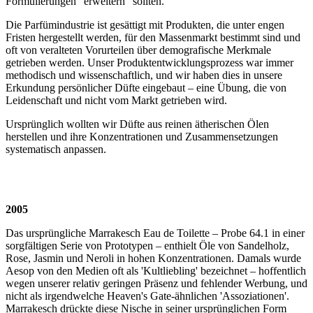
Formulierungen "erweitern" sollten.
Die Parfümindustrie ist gesättigt mit Produkten, die unter engen
Fristen hergestellt werden, für den Massenmarkt bestimmt sind und
oft von veralteten Vorurteilen über demografische Merkmale
getrieben werden. Unser Produktentwicklungsprozess war immer
methodisch und wissenschaftlich, und wir haben dies in unsere
Erkundung persönlicher Düfte eingebaut – eine Übung, die von
Leidenschaft und nicht vom Markt getrieben wird.
Ursprünglich wollten wir Düfte aus reinen ätherischen Ölen
herstellen und ihre Konzentrationen und Zusammensetzungen
systematisch anpassen.
2005
Das ursprüngliche Marrakesch Eau de Toilette – Probe 64.1 in einer
sorgfältigen Serie von Prototypen – enthielt Öle von Sandelholz,
Rose, Jasmin und Neroli in hohen Konzentrationen. Damals wurde
Aesop von den Medien oft als 'Kultliebling' bezeichnet – hoffentlich
wegen unserer relativ geringen Präsenz und fehlender Werbung, und
nicht als irgendwelche Heaven's Gate-ähnlichen 'Assoziationen'.
Marrakesch drückte diese Nische in seiner ursprünglichen Form