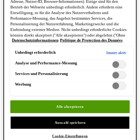
Adresse, Nutzer-ID, Browser-Informationen). Einige sind für den
Reinigung & Peeling für den Körper
Betrieb der Webseite unbedingt erforderlich. Andere erfordern eine
Körperbalsame und Öle
Einwilligung, so für die Analyse des Nutzerverhaltens und
Mundpflege & Deodorants
Performance-Messung, das Angebot bestimmter Services, die
Alle Hand- und Körperpflegeprodukte anzeigen
Personalisierung der Nutzererfahrung, Marketingzwecke und die
Bemerkenswerte Formulierungen
Einbindung externer Medien. Nicht unbedingt erforderliche Cookies
Resurrection Aromatique Hand Wash
können direkt akzeptiert ("Alle akzeptieren") oder abgelehnt ("Ohne
Eleos Aromatique Hand Balm
Datenschutzinformationen
Politique de Protection des Données
Einwilligung fortfahren") werden. Individuelle Anpassungen der
Antithesis Intense Body Cleanser
Einstellungen sind ebenfalls möglich und speicherbar ("Auswahl
speichern"). Die Auswahl kann jederzeit unter dem Link "Cookie-
Unbedingt erforderlich
Immer aktiv
Einstellungen" angepasst werden. Für weitere Informationen s. unsere
Analyse und Performance-Messung
Datenschutzinformationen.
Services und Personalisierung
Werbung
Entdecken Sie Hand & Körper
Alle akzeptieren
Auswahl speichern
Cookie-Einstellungen