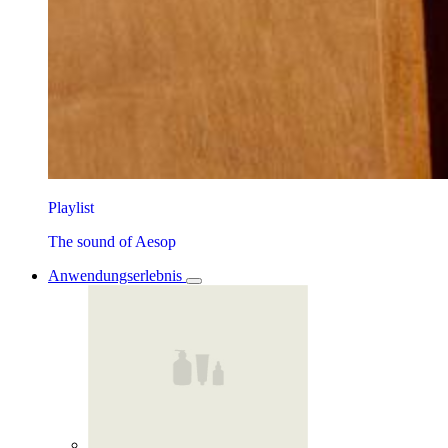
Playlist
The sound of Aesop
Anwendungserlebnis