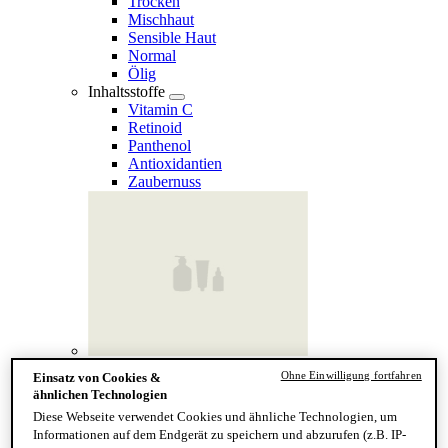
Trocken
Mischhaut
Sensible Haut
Normal
Ölig
Inhaltsstoffe
Vitamin C
Retinoid
Panthenol
Antioxidantien
Zaubernuss
Finde deinen Hauttyp
Ohne Einwilligung fortfahren
Einsatz von Cookies &
Hand & Körper
ähnlichen Technologien
Kategorie
Diese Webseite verwendet Cookies und ähnliche Technologien, um
Handseife & Balsam
Informationen auf dem Endgerät zu speichern und abzurufen (z.B. IP-
Seife am Stück