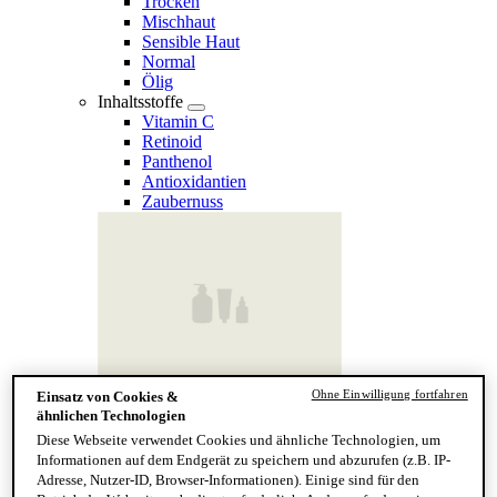
Trocken
Mischhaut
Sensible Haut
Normal
Ölig
Inhaltsstoffe
Vitamin C
Retinoid
Panthenol
Antioxidantien
Zaubernuss
Ohne Einwilligung fortfahren
Einsatz von Cookies &
Finde deinen Hauttyp
ähnlichen Technologien
Hand & Körper
Diese Webseite verwendet Cookies und ähnliche Technologien, um
Kategorie
Informationen auf dem Endgerät zu speichern und abzurufen (z.B. IP-
Handseife & Balsam
Adresse, Nutzer-ID, Browser-Informationen). Einige sind für den
Seife am Stück