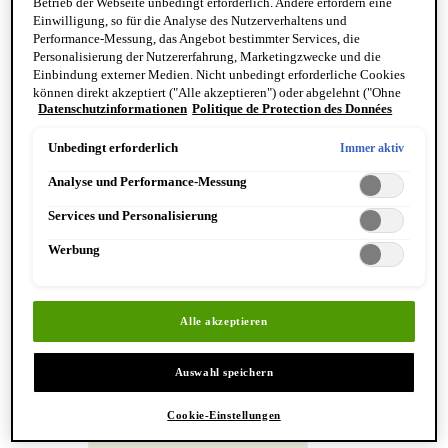
Betrieb der Webseite unbedingt erforderlich. Andere erfordern eine
Reinigung & Peeling für den Körper
Einwilligung, so für die Analyse des Nutzerverhaltens und
Körperbalsame und Öle
Performance-Messung, das Angebot bestimmter Services, die
Mundpflege & Deodorants
Personalisierung der Nutzererfahrung, Marketingzwecke und die
Alle Hand- und Körperpflegeprodukte anzeigen
Einbindung externer Medien. Nicht unbedingt erforderliche Cookies
Bemerkenswerte Formulierungen
können direkt akzeptiert ("Alle akzeptieren") oder abgelehnt ("Ohne
Resurrection Aromatique Hand Wash
Datenschutzinformationen
Politique de Protection des Données
Einwilligung fortfahren") werden. Individuelle Anpassungen der
Eleos Aromatique Hand Balm
Einstellungen sind ebenfalls möglich und speicherbar ("Auswahl
Antithesis Intense Body Cleanser
speichern"). Die Auswahl kann jederzeit unter dem Link "Cookie-
Unbedingt erforderlich
Immer aktiv
Einstellungen" angepasst werden. Für weitere Informationen s. unsere
Analyse und Performance-Messung
Datenschutzinformationen.
Services und Personalisierung
Werbung
Entdecken Sie Hand & Körper
Alle akzeptieren
Auswahl speichern
Cookie-Einstellungen