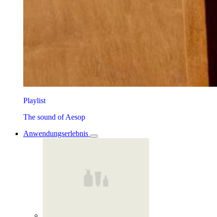
Playlist
The sound of Aesop
Anwendungserlebnis