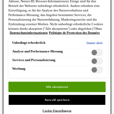
Adresse, Nutzer-ID, Browser-Informationen). Einige sind für den
Reinigung & Peeling für den Körper
Betrieb der Webseite unbedingt erforderlich. Andere erfordern eine
Körperbalsame und Öle
Einwilligung, so für die Analyse des Nutzerverhaltens und
Mundpflege & Deodorants
Performance-Messung, das Angebot bestimmter Services, die
Alle Hand- und Körperpflegeprodukte anzeigen
Personalisierung der Nutzererfahrung, Marketingzwecke und die
Bemerkenswerte Formulierungen
Einbindung externer Medien. Nicht unbedingt erforderliche Cookies
Resurrection Aromatique Hand Wash
können direkt akzeptiert ("Alle akzeptieren") oder abgelehnt ("Ohne
Eleos Aromatique Hand Balm
Datenschutzinformationen
Politique de Protection des Données
Einwilligung fortfahren") werden. Individuelle Anpassungen der
Antithesis Intense Body Cleanser
Einstellungen sind ebenfalls möglich und speicherbar ("Auswahl
speichern"). Die Auswahl kann jederzeit unter dem Link "Cookie-
Unbedingt erforderlich
Immer aktiv
Einstellungen" angepasst werden. Für weitere Informationen s. unsere
Analyse und Performance-Messung
Datenschutzinformationen.
Services und Personalisierung
Werbung
Entdecken Sie Hand & Körper
Alle akzeptieren
Auswahl speichern
Cookie-Einstellungen