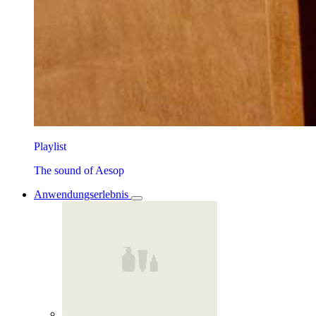
Playlist
The sound of Aesop
Anwendungserlebnis