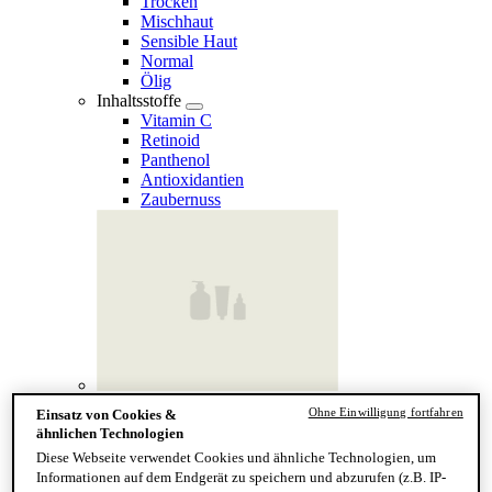
Trocken
Mischhaut
Sensible Haut
Normal
Ölig
Inhaltsstoffe
Vitamin C
Retinoid
Panthenol
Antioxidantien
Zaubernuss
Finde deinen Hauttyp
Ohne Einwilligung fortfahren
Einsatz von Cookies &
Hand & Körper
ähnlichen Technologien
Kategorie
Diese Webseite verwendet Cookies und ähnliche Technologien, um
Handseife & Balsam
Informationen auf dem Endgerät zu speichern und abzurufen (z.B. IP-
Seife am Stück