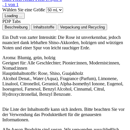
, 1 von 1
Wählen Sie eine Größe
Loading ...
PDP Tabs
Beschreibung
Inhaltsstoffe
Verpackung und Recycling
Ein Duft von zarter Intensität: Die Rose ist unverkennbar, jedoch
nuanciert dank lebhaften Shiso-Akkorden, holzigen und würzigen
Noten und einer Spur von leicht rauchiger Erde.
Aroma:
Blumig, grün, holzig
Geeignet für:
Alle Geschlechter; Pionier:innen, Modernist:innen,
Nomad:innen
Hauptinhaltsstoffe:
Rose, Shiso, Guajakholz
Alcohol Denat., Water (Aqua), Fragrance (Parfum), Limonene,
Linalool, Citronellol, Geraniol, Alpha-Isomethyl Ionone, Eugenol,
Isoeugenol, Farnesol, Benzyl Alcohol, Cinnamal, Citral,
Hydroxycitronellal, Benzyl Benzoate.
Die Liste der Inhaltsstoffe kann sich ändern. Bitte beachten Sie vor
der Verwendung das Produktetikett für die genauesten
Informationen.
Alle Aesop-Produkte sind vegan. Wir verwenden ausschließlich