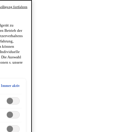
illigung fortfahren
gerät zu
en Betrieb der
utzerverhaltens
rfahrung,
es können
 Individuelle
. Die Auswahl
onen s. unsere
Immer aktiv