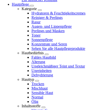
Hautpflege
Kategorie
Hydratoren & Feuchtigkeitscremes
Reiniger & Peelings
Rasur
Augen- und Lippenpflege
Peelings und Masken
Toner
Sonnenpflege
Konzentrate und Seren
Sehen Sie alle Hautpflegeprodukte
Hautbedürfnis
Fahles Hautbild
Alterung
Ungleichmäßiger Teint und Textur
Unreinheiten
Dehydrierung
Hauttyp
Trocken
Mischhaut
Sensible Haut
Normal
Ölig
Inhaltsstoffe