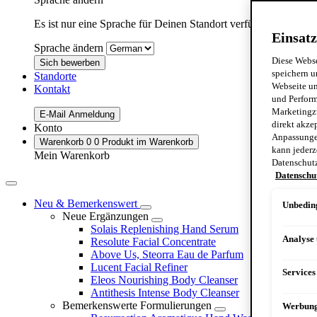
Es ist nur eine Sprache für Deinen Standort verfügbar:
Germa
Einsatz
Sprache ändern
Diese Webse
Sich bewerben
speichern u
Standorte
Webseite un
Kontakt
und Perform
Marketingz
E-Mail Anmeldung
direkt akze
Konto
Anpassungen
Warenkorb
0
0 Produkt im Warenkorb
kann jederz
Mein Warenkorb
Datenschut
Datenschu
Neu & Bemerkenswert
Unbeding
Neue Ergänzungen
Solais Replenishing Hand Serum
Analyse
Resolute Facial Concentrate
Above Us, Steorra Eau de Parfum
Lucent Facial Refiner
Services
Eleos Nourishing Body Cleanser
Antithesis Intense Body Cleanser
Bemerkenswerte Formulierungen
Werbun