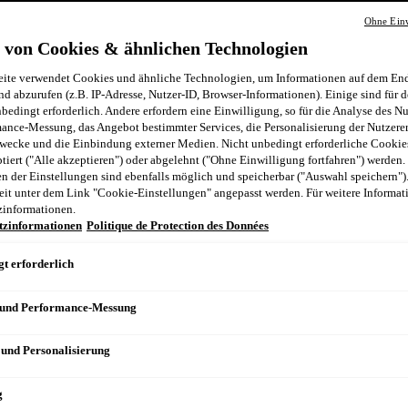
Ohne Einw
n
 von Cookies & ähnlichen Technologien
ite verwendet Cookies und ähnliche Technologien, um Informationen auf dem End
nd abzurufen (z.B. IP-Adresse, Nutzer-ID, Browser-Informationen). Einige sind für d
bedingt erforderlich. Andere erfordern eine Einwilligung, so für die Analyse des N
ance-Messung, das Angebot bestimmter Services, die Personalisierung der Nutzere
wecke und die Einbindung externer Medien. Nicht unbedingt erforderliche Cooki
ptiert ("Alle akzeptieren") oder abgelehnt ("Ohne Einwilligung fortfahren") werden.
 der Einstellungen sind ebenfalls möglich und speicherbar ("Auswahl speichern")
eit unter dem Link "Cookie-Einstellungen" angepasst werden. Für weitere Informati
zinformationen.
tzinformationen
Politique de Protection des Données
t erforderlich
 und Performance-Messung
 und Personalisierung
g