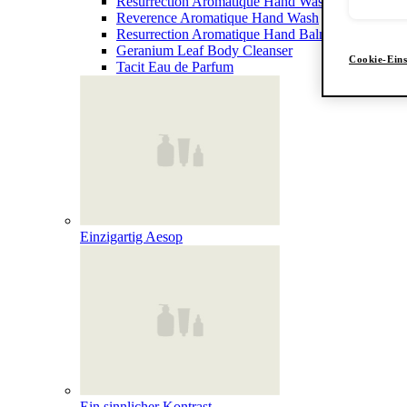
Resurrection Aromatique Hand Wash
Reverence Aromatique Hand Wash
Resurrection Aromatique Hand Balm
Geranium Leaf Body Cleanser
Cookie-Eins
Tacit Eau de Parfum
Einzigartig Aesop
Ein sinnlicher Kontrast