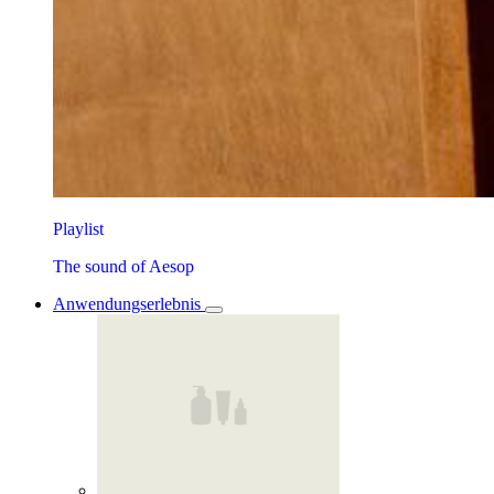
Playlist
The sound of Aesop
Anwendungserlebnis