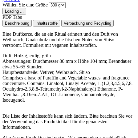
Wählen Sie eine Größe
Loading ...
PDP Tabs
Beschreibung
Inhaltsstoffe
Verpackung und Recycling
Eine Duftkerze, die an ein Ritual erinnert und den Duft von
Weihrauch, Guaicaholz und die frischen Noten von Shiso.
verströmt. Formuliert mit veganen Inhaltsstoffen.
Duft:
Holzig, erdig, grün
Abmessungen:
Durchmesser 86 mm x Höhe 104 mm; Brenndauer
etwa 55–65 Stunden
Hauptbestandteile:
Vetiver, Weihrauch, Shiso
Comprises a base of Paraffin and Vegetable waxes, and fragrance
concentrate. Contains: Linalool, Linalyl Acetate, 1-(1,2,3,4,5,6,7,8-
Octahydro-2,3,8,8-Tetramethyl-2-Naphthalenyl) Ethanone, P-
Mentha-1,8-Dien-7-AL, DL-Limonene, Cinnamaldehyde,
Isoeugenol.
Die Liste der Inhaltsstoffe kann sich ändern. Bitte beachten Sie vor
der Verwendung das Produktetikett für die genauesten
Informationen.
Alle Aesop-Produkte sind vegan. Wir verwenden ausschließlich