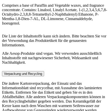
Comprises a base of Paraffin and Vegetable waxes, and fragrance
concentrate. Contains: Linalool, Linalyl Acetate, 1-(1,2,3,4,5,6,7,8-
Octahydro-2,3,8,8-Tetramethyl-2-Naphthalenyl) Ethanone, P-
Mentha-1,8-Dien-7-AL, DL-Limonene, Cinnamaldehyde,
Isoeugenol.
Die Liste der Inhaltsstoffe kann sich ändern. Bitte beachten Sie vor
der Verwendung das Produktetikett für die genauesten
Informationen.
Alle Aesop-Produkte sind vegan. Wir verwenden ausschließlich
Inhaltsstoffe mit nachgewiesener Sicherheit, Wirksamkeit und
Nachhaltigkeit.
Verpackung und Recycling
Die äußere Kartonverpackung, der Einsatz und das
Informationsblatt sind recycelbar, mit Ausnahme des laminierten
Etiketts. Entfernen Sie das Etikett und geben Sie es in den
Abfallbehälter. Alle anderen Verpackungskomponenten können in
den Recyclingbehälter gegeben werden. Das Keramikgefäß der
Kerze kann nach dem Waschen mit warmem Seifenwasser zur
Aufbewahrung von Gegenständen wiederverwendet werden.