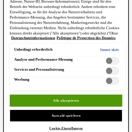
Adresse, Nutzer-ID, Browser-Informationen). Einige sind für den
Reinigung & Peeling für den Körper
Betrieb der Webseite unbedingt erforderlich. Andere erfordern eine
Körperbalsame und Öle
Einwilligung, so für die Analyse des Nutzerverhaltens und
Mundpflege & Deodorants
Performance-Messung, das Angebot bestimmter Services, die
Alle Hand- und Körperpflegeprodukte anzeigen
Personalisierung der Nutzererfahrung, Marketingzwecke und die
Bemerkenswerte Formulierungen
Einbindung externer Medien. Nicht unbedingt erforderliche Cookies
Resurrection Aromatique Hand Wash
können direkt akzeptiert ("Alle akzeptieren") oder abgelehnt ("Ohne
Eleos Aromatique Hand Balm
Datenschutzinformationen
Politique de Protection des Données
Einwilligung fortfahren") werden. Individuelle Anpassungen der
Antithesis Intense Body Cleanser
Einstellungen sind ebenfalls möglich und speicherbar ("Auswahl
speichern"). Die Auswahl kann jederzeit unter dem Link "Cookie-
Unbedingt erforderlich
Immer aktiv
Einstellungen" angepasst werden. Für weitere Informationen s. unsere
Analyse und Performance-Messung
Datenschutzinformationen.
Services und Personalisierung
Werbung
Entdecken Sie Hand & Körper
Alle akzeptieren
Auswahl speichern
Cookie-Einstellungen