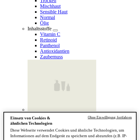
Trocken
Mischhaut
Sensible Haut
Normal
Ölig
Inhaltsstoffe
Vitamin C
Retinoid
Panthenol
Antioxidantien
Zaubernuss
Finde deinen Hauttyp
Ohne Einwilligung fortfahren
Einsatz von Cookies &
Hand & Körper
ähnlichen Technologien
Kategorie
Diese Webseite verwendet Cookies und ähnliche Technologien, um
Handseife & Balsam
Informationen auf dem Endgerät zu speichern und abzurufen (z.B. IP-
Seife am Stück