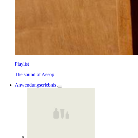
Playlist
The sound of Aesop
Anwendungserlebnis