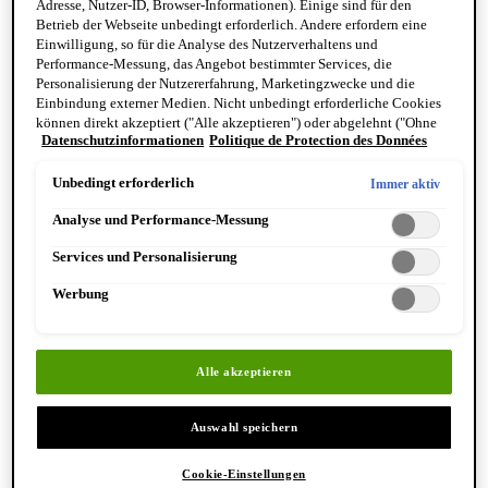
Adresse, Nutzer-ID, Browser-Informationen). Einige sind für den
Reinigung & Peeling für den Körper
Betrieb der Webseite unbedingt erforderlich. Andere erfordern eine
Körperbalsame und Öle
Einwilligung, so für die Analyse des Nutzerverhaltens und
Mundpflege & Deodorants
Performance-Messung, das Angebot bestimmter Services, die
Alle Hand- und Körperpflegeprodukte anzeigen
Personalisierung der Nutzererfahrung, Marketingzwecke und die
Bemerkenswerte Formulierungen
Einbindung externer Medien. Nicht unbedingt erforderliche Cookies
Resurrection Aromatique Hand Wash
können direkt akzeptiert ("Alle akzeptieren") oder abgelehnt ("Ohne
Eleos Aromatique Hand Balm
Datenschutzinformationen
Politique de Protection des Données
Einwilligung fortfahren") werden. Individuelle Anpassungen der
Antithesis Intense Body Cleanser
Einstellungen sind ebenfalls möglich und speicherbar ("Auswahl
speichern"). Die Auswahl kann jederzeit unter dem Link "Cookie-
Unbedingt erforderlich
Immer aktiv
Einstellungen" angepasst werden. Für weitere Informationen s. unsere
Analyse und Performance-Messung
Datenschutzinformationen.
Services und Personalisierung
Werbung
Entdecken Sie Hand & Körper
Alle akzeptieren
Auswahl speichern
Cookie-Einstellungen