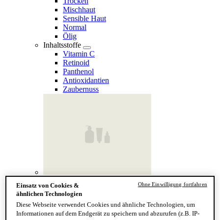
Trocken
Mischhaut
Sensible Haut
Normal
Ölig
Inhaltsstoffe
Vitamin C
Retinoid
Panthenol
Antioxidantien
Zaubernuss
Finde deinen Hauttyp
Ohne Einwilligung fortfahren
Einsatz von Cookies &
Hand & Körper
ähnlichen Technologien
Kategorie
Diese Webseite verwendet Cookies und ähnliche Technologien, um
Handseife & Balsam
Informationen auf dem Endgerät zu speichern und abzurufen (z.B. IP-
Seife am Stück