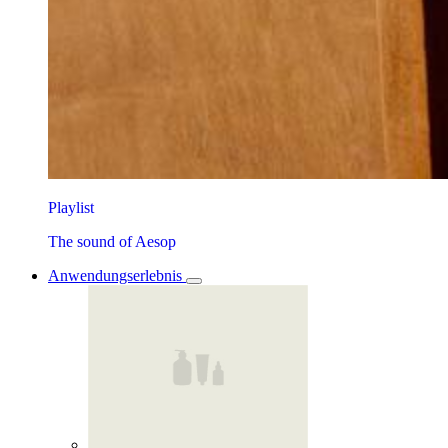
Playlist
The sound of Aesop
Anwendungserlebnis