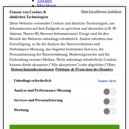
Trocken
Mischhaut
Sensible Haut
Ohne Einwilligung fortfahren
Einsatz von Cookies &
Normal
ähnlichen Technologien
Ölig
Diese Webseite verwendet Cookies und ähnliche Technologien, um
Inhaltsstoffe
Informationen auf dem Endgerät zu speichern und abzurufen (z.B. IP-
Vitamin C
Adresse, Nutzer-ID, Browser-Informationen). Einige sind für den
Retinoid
Betrieb der Webseite unbedingt erforderlich. Andere erfordern eine
Panthenol
Einwilligung, so für die Analyse des Nutzerverhaltens und
Antioxidantien
Performance-Messung, das Angebot bestimmter Services, die
Zaubernuss
Personalisierung der Nutzererfahrung, Marketingzwecke und die
Einbindung externer Medien. Nicht unbedingt erforderliche Cookies
können direkt akzeptiert ("Alle akzeptieren") oder abgelehnt ("Ohne
Datenschutzinformationen
Politique de Protection des Données
Einwilligung fortfahren") werden. Individuelle Anpassungen der
Einstellungen sind ebenfalls möglich und speicherbar ("Auswahl
speichern"). Die Auswahl kann jederzeit unter dem Link "Cookie-
Unbedingt erforderlich
Immer aktiv
Einstellungen" angepasst werden. Für weitere Informationen s. unsere
Analyse und Performance-Messung
Datenschutzinformationen.
Services und Personalisierung
Finde deinen Hauttyp
Werbung
Hand & Körper
Kategorie
Handseife & Balsam
Seife am Stück