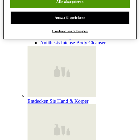
Alle akzeptieren
Reinigung & Peeling für den Körper
Körperbalsame und Öle
Mundpflege & Deodorants
Auswahl speichern
Alle Hand- und Körperpflegeprodukte anzeigen
Bemerkenswerte Formulierungen
Resurrection Aromatique Hand Wash
Cookie-Einstellungen
Eleos Aromatique Hand Balm
Antithesis Intense Body Cleanser
Entdecken Sie Hand & Körper