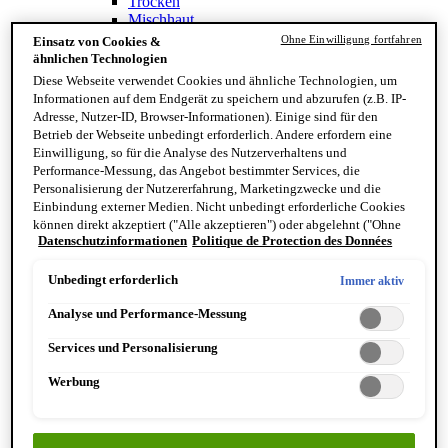
Trocken
Mischhaut
Sensible Haut
Ohne Einwilligung fortfahren
Einsatz von Cookies &
Normal
ähnlichen Technologien
Ölig
Diese Webseite verwendet Cookies und ähnliche Technologien, um
Inhaltsstoffe
Informationen auf dem Endgerät zu speichern und abzurufen (z.B. IP-
Vitamin C
Adresse, Nutzer-ID, Browser-Informationen). Einige sind für den
Retinoid
Betrieb der Webseite unbedingt erforderlich. Andere erfordern eine
Panthenol
Einwilligung, so für die Analyse des Nutzerverhaltens und
Antioxidantien
Performance-Messung, das Angebot bestimmter Services, die
Zaubernuss
Personalisierung der Nutzererfahrung, Marketingzwecke und die
Einbindung externer Medien. Nicht unbedingt erforderliche Cookies
können direkt akzeptiert ("Alle akzeptieren") oder abgelehnt ("Ohne
Datenschutzinformationen
Politique de Protection des Données
Einwilligung fortfahren") werden. Individuelle Anpassungen der
Einstellungen sind ebenfalls möglich und speicherbar ("Auswahl
speichern"). Die Auswahl kann jederzeit unter dem Link "Cookie-
Unbedingt erforderlich
Immer aktiv
Einstellungen" angepasst werden. Für weitere Informationen s. unsere
Analyse und Performance-Messung
Datenschutzinformationen.
Services und Personalisierung
Finde deinen Hauttyp
Werbung
Hand & Körper
Kategorie
Handseife & Balsam
Seife am Stück