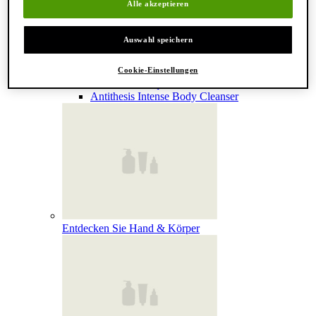
Alle akzeptieren
Reinigung & Peeling für den Körper
Körperbalsame und Öle
Mundpflege & Deodorants
Auswahl speichern
Alle Hand- und Körperpflegeprodukte anzeigen
Bemerkenswerte Formulierungen
Resurrection Aromatique Hand Wash
Cookie-Einstellungen
Eleos Aromatique Hand Balm
Antithesis Intense Body Cleanser
Entdecken Sie Hand & Körper