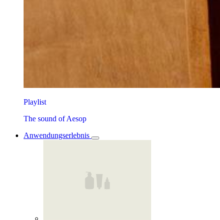
Playlist
The sound of Aesop
Anwendungserlebnis