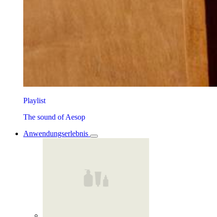
Playlist
The sound of Aesop
Anwendungserlebnis