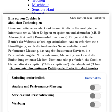
Trocken
Mischhaut
Sensible Haut
Normal
Ölig
Ohne Einwilligung fortfahren
Einsatz von Cookies &
Inhaltsstoffe
ähnlichen Technologien
Vitamin C
Diese Webseite verwendet Cookies und ähnliche Technologien, um
Retinoid
Informationen auf dem Endgerät zu speichern und abzurufen (z.B. IP-
Panthenol
Adresse, Nutzer-ID, Browser-Informationen). Einige sind für den
Antioxidantien
Betrieb der Webseite unbedingt erforderlich. Andere erfordern eine
Zaubernuss
Einwilligung, so für die Analyse des Nutzerverhaltens und
Performance-Messung, das Angebot bestimmter Services, die
Personalisierung der Nutzererfahrung, Marketingzwecke und die
Einbindung externer Medien. Nicht unbedingt erforderliche Cookies
können direkt akzeptiert ("Alle akzeptieren") oder abgelehnt ("Ohne
Datenschutzinformationen
Politique de Protection des Données
Einwilligung fortfahren") werden. Individuelle Anpassungen der
Einstellungen sind ebenfalls möglich und speicherbar ("Auswahl
speichern"). Die Auswahl kann jederzeit unter dem Link "Cookie-
Unbedingt erforderlich
Immer aktiv
Einstellungen" angepasst werden. Für weitere Informationen s. unsere
Analyse und Performance-Messung
Datenschutzinformationen.
Finde deinen Hauttyp
Services und Personalisierung
Hand & Körper
Kategorie
Werbung
Handseife & Balsam
Seife am Stück