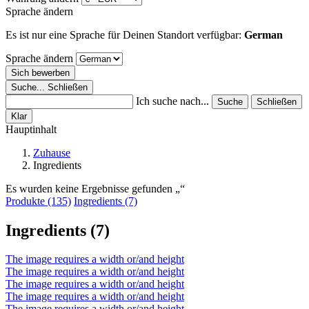
Sprache ändern
Es ist nur eine Sprache für Deinen Standort verfügbar:
German
Sprache ändern
Sich bewerben
Suche...
Schließen
Ich suche nach...
Suche
Schließen
Klar
Hauptinhalt
Zuhause
Ingredients
Es wurden keine Ergebnisse gefunden
Produkte (135)
Ingredients (7)
Ingredients (7)
The image requires a width or/and height
The image requires a width or/and height
The image requires a width or/and height
The image requires a width or/and height
The image requires a width or/and height