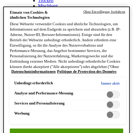
Trocken
Mischhaut
Sensible Haut
Ohne Einwilligung fortfahren
Einsatz von Cookies &
Normal
ähnlichen Technologien
Ölig
Diese Webseite verwendet Cookies und ähnliche Technologien, um
Inhaltsstoffe
Informationen auf dem Endgerät zu speichern und abzurufen (z.B. IP-
Vitamin C
Adresse, Nutzer-ID, Browser-Informationen). Einige sind für den
Retinoid
Betrieb der Webseite unbedingt erforderlich. Andere erfordern eine
Panthenol
Einwilligung, so für die Analyse des Nutzerverhaltens und
Antioxidantien
Performance-Messung, das Angebot bestimmter Services, die
Zaubernuss
Personalisierung der Nutzererfahrung, Marketingzwecke und die
Einbindung externer Medien. Nicht unbedingt erforderliche Cookies
können direkt akzeptiert ("Alle akzeptieren") oder abgelehnt ("Ohne
Datenschutzinformationen
Politique de Protection des Données
Einwilligung fortfahren") werden. Individuelle Anpassungen der
Einstellungen sind ebenfalls möglich und speicherbar ("Auswahl
speichern"). Die Auswahl kann jederzeit unter dem Link "Cookie-
Unbedingt erforderlich
Immer aktiv
Einstellungen" angepasst werden. Für weitere Informationen s. unsere
Analyse und Performance-Messung
Datenschutzinformationen.
Services und Personalisierung
Finde deinen Hauttyp
Werbung
Hand & Körper
Kategorie
Handseife & Balsam
Seife am Stück