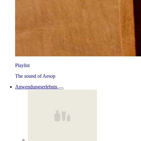
Playlist
The sound of Aesop
Anwendungserlebnis