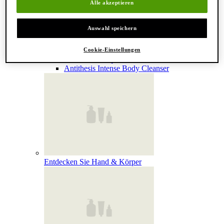
Alle akzeptieren
Reinigung & Peeling für den Körper
Körperbalsame und Öle
Mundpflege & Deodorants
Auswahl speichern
Alle Hand- und Körperpflegeprodukte anzeigen
Bemerkenswerte Formulierungen
Resurrection Aromatique Hand Wash
Cookie-Einstellungen
Eleos Aromatique Hand Balm
Antithesis Intense Body Cleanser
Entdecken Sie Hand & Körper