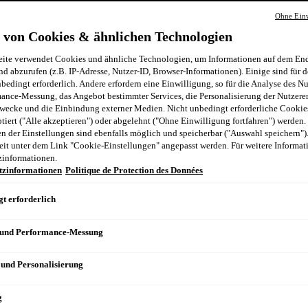
Ohne Einw
n
 von Cookies & ähnlichen Technologien
ite verwendet Cookies und ähnliche Technologien, um Informationen auf dem End
nd abzurufen (z.B. IP-Adresse, Nutzer-ID, Browser-Informationen). Einige sind für d
bedingt erforderlich. Andere erfordern eine Einwilligung, so für die Analyse des N
ance-Messung, das Angebot bestimmter Services, die Personalisierung der Nutzere
wecke und die Einbindung externer Medien. Nicht unbedingt erforderliche Cooki
ptiert ("Alle akzeptieren") oder abgelehnt ("Ohne Einwilligung fortfahren") werden.
 der Einstellungen sind ebenfalls möglich und speicherbar ("Auswahl speichern")
eit unter dem Link "Cookie-Einstellungen" angepasst werden. Für weitere Informati
zinformationen.
tzinformationen
Politique de Protection des Données
t erforderlich
 und Performance-Messung
 und Personalisierung
g