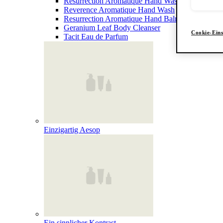
Resurrection Aromatique Hand Wash
Reverence Aromatique Hand Wash
Resurrection Aromatique Hand Balm
Geranium Leaf Body Cleanser
Cookie-Eins
Tacit Eau de Parfum
Einzigartig Aesop
Ein sinnlicher Kontrast