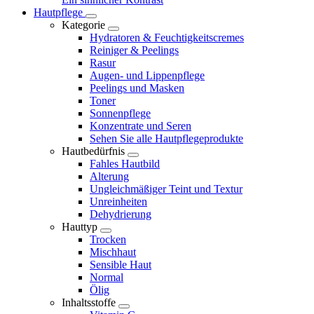
Hautpflege
Kategorie
Hydratoren & Feuchtigkeitscremes
Reiniger & Peelings
Rasur
Augen- und Lippenpflege
Peelings und Masken
Toner
Sonnenpflege
Konzentrate und Seren
Sehen Sie alle Hautpflegeprodukte
Hautbedürfnis
Fahles Hautbild
Alterung
Ungleichmäßiger Teint und Textur
Unreinheiten
Dehydrierung
Hauttyp
Trocken
Mischhaut
Sensible Haut
Normal
Ölig
Inhaltsstoffe