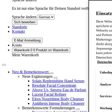
Es ist nur eine Sprache für Deinen Standort verfügbar:
Germa
Einsatz
Sprache ändern
Diese Webse
Sich bewerben
speichern u
Standorte
Webseite un
Kontakt
und Perform
Marketingz
E-Mail Anmeldung
direkt akze
Konto
Anpassungen
Warenkorb
0
0 Produkt im Warenkorb
kann jederz
Mein Warenkorb
Datenschut
Datenschu
Neu & Bemerkenswert
Unbeding
Neue Ergänzungen
Solais Replenishing Hand Serum
Analyse
Resolute Facial Concentrate
Above Us, Steorra Eau de Parfum
Lucent Facial Refiner
Services
Eleos Nourishing Body Cleanser
Antithesis Intense Body Cleanser
Bemerkenswerte Formulierungen
Werbun