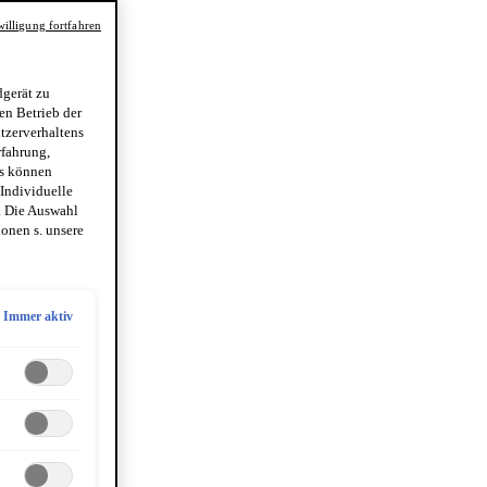
illigung fortfahren
gerät zu
en Betrieb der
utzerverhaltens
rfahrung,
es können
 Individuelle
. Die Auswahl
onen s. unsere
Immer aktiv