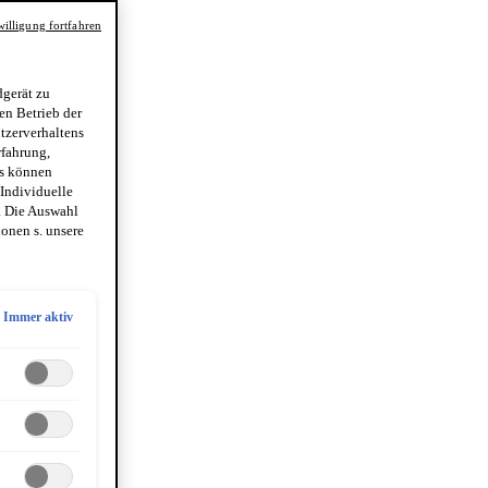
illigung fortfahren
gerät zu
en Betrieb der
utzerverhaltens
rfahrung,
es können
 Individuelle
. Die Auswahl
onen s. unsere
Immer aktiv