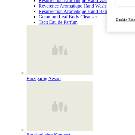
Resurrection Aromatique Hand Wash
Reverence Aromatique Hand Wash
Resurrection Aromatique Hand Balm
Geranium Leaf Body Cleanser
Cookie-Eins
Tacit Eau de Parfum
Einzigartig Aesop
Ein sinnlicher Kontrast