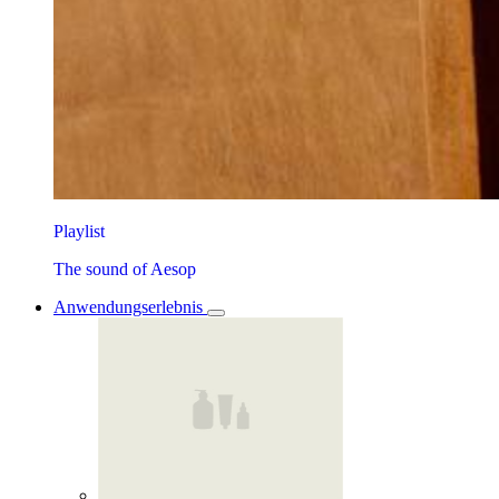
Playlist
The sound of Aesop
Anwendungserlebnis