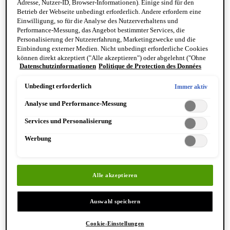
Adresse, Nutzer-ID, Browser-Informationen). Einige sind für den
Reinigung & Peeling für den Körper
Betrieb der Webseite unbedingt erforderlich. Andere erfordern eine
Körperbalsame und Öle
Einwilligung, so für die Analyse des Nutzerverhaltens und
Mundpflege & Deodorants
Performance-Messung, das Angebot bestimmter Services, die
Alle Hand- und Körperpflegeprodukte anzeigen
Personalisierung der Nutzererfahrung, Marketingzwecke und die
Bemerkenswerte Formulierungen
Einbindung externer Medien. Nicht unbedingt erforderliche Cookies
Resurrection Aromatique Hand Wash
können direkt akzeptiert ("Alle akzeptieren") oder abgelehnt ("Ohne
Eleos Aromatique Hand Balm
Datenschutzinformationen
Politique de Protection des Données
Einwilligung fortfahren") werden. Individuelle Anpassungen der
Antithesis Intense Body Cleanser
Einstellungen sind ebenfalls möglich und speicherbar ("Auswahl
speichern"). Die Auswahl kann jederzeit unter dem Link "Cookie-
Unbedingt erforderlich
Immer aktiv
Einstellungen" angepasst werden. Für weitere Informationen s. unsere
Analyse und Performance-Messung
Datenschutzinformationen.
Services und Personalisierung
Werbung
Entdecken Sie Hand & Körper
Alle akzeptieren
Auswahl speichern
Cookie-Einstellungen