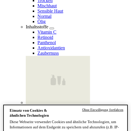
Trocken
Mischhaut
Sensible Haut
Normal
Ölig
Inhaltsstoffe
Vitamin C
Retinoid
Panthenol
Antioxidantien
Zaubernuss
Finde deinen Hauttyp
Ohne Einwilligung fortfahren
Einsatz von Cookies &
Hand & Körper
ähnlichen Technologien
Kategorie
Diese Webseite verwendet Cookies und ähnliche Technologien, um
Handseife & Balsam
Informationen auf dem Endgerät zu speichern und abzurufen (z.B. IP-
Seife am Stück