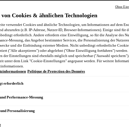
Ohne Einw
n
 von Cookies & ähnlichen Technologien
ite verwendet Cookies und ähnliche Technologien, um Informationen auf dem End
nd abzurufen (z.B. IP-Adresse, Nutzer-ID, Browser-Informationen). Einige sind für d
bedingt erforderlich. Andere erfordern eine Einwilligung, so für die Analyse des N
ance-Messung, das Angebot bestimmter Services, die Personalisierung der Nutzere
wecke und die Einbindung externer Medien. Nicht unbedingt erforderliche Cooki
ptiert ("Alle akzeptieren") oder abgelehnt ("Ohne Einwilligung fortfahren") werden.
 der Einstellungen sind ebenfalls möglich und speicherbar ("Auswahl speichern")
eit unter dem Link "Cookie-Einstellungen" angepasst werden. Für weitere Informati
zinformationen.
tzinformationen
Politique de Protection des Données
t erforderlich
 und Performance-Messung
 und Personalisierung
g