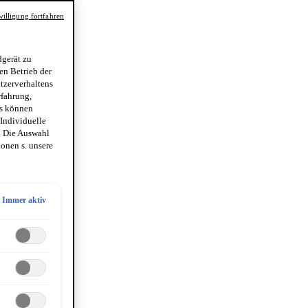
illigung fortfahren
gerät zu
en Betrieb der
utzerverhaltens
rfahrung,
es können
 Individuelle
. Die Auswahl
onen s. unsere
Immer aktiv