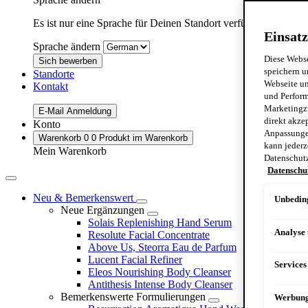
Es ist nur eine Sprache für Deinen Standort verfügbar:
Germa
Einsatz
Sprache ändern
Diese Webse
Sich bewerben
speichern u
Standorte
Webseite un
Kontakt
und Perform
Marketingz
E-Mail Anmeldung
direkt akze
Konto
Anpassungen
Warenkorb
0
0 Produkt im Warenkorb
kann jederz
Mein Warenkorb
Datenschut
Datenschu
Neu & Bemerkenswert
Unbeding
Neue Ergänzungen
Solais Replenishing Hand Serum
Analyse
Resolute Facial Concentrate
Above Us, Steorra Eau de Parfum
Lucent Facial Refiner
Services
Eleos Nourishing Body Cleanser
Antithesis Intense Body Cleanser
Bemerkenswerte Formulierungen
Werbun