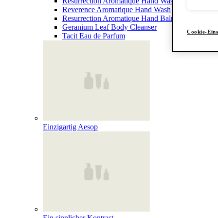
Resurrection Aromatique Hand Wash
Reverence Aromatique Hand Wash
Resurrection Aromatique Hand Balm
Geranium Leaf Body Cleanser
Cookie-Eins
Tacit Eau de Parfum
Einzigartig Aesop
Ein sinnlicher Kontrast