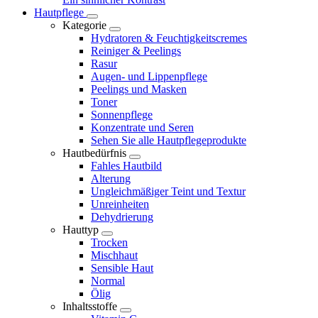
Hautpflege
Kategorie
Hydratoren & Feuchtigkeitscremes
Reiniger & Peelings
Rasur
Augen- und Lippenpflege
Peelings und Masken
Toner
Sonnenpflege
Konzentrate und Seren
Sehen Sie alle Hautpflegeprodukte
Hautbedürfnis
Fahles Hautbild
Alterung
Ungleichmäßiger Teint und Textur
Unreinheiten
Dehydrierung
Hauttyp
Trocken
Mischhaut
Sensible Haut
Normal
Ölig
Inhaltsstoffe