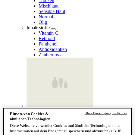
Trocken
Mischhaut
Sensible Haut
Normal
Ölig
Inhaltsstoffe
Vitamin C
Retinoid
Panthenol
Antioxidantien
Zaubernuss
Finde deinen Hauttyp
Ohne Einwilligung fortfahren
Einsatz von Cookies &
Hand & Körper
ähnlichen Technologien
Kategorie
Diese Webseite verwendet Cookies und ähnliche Technologien, um
Handseife & Balsam
Informationen auf dem Endgerät zu speichern und abzurufen (z.B. IP-
Seife am Stück