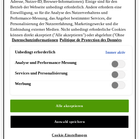
Adresse, Nutzer-ID, Browser-Informationen). Einige sind für den
Reinigung & Peeling für den Körper
Betrieb der Webseite unbedingt erforderlich. Andere erfordern eine
Körperbalsame und Öle
Einwilligung, so für die Analyse des Nutzerverhaltens und
Mundpflege & Deodorants
Performance-Messung, das Angebot bestimmter Services, die
Alle Hand- und Körperpflegeprodukte anzeigen
Personalisierung der Nutzererfahrung, Marketingzwecke und die
Bemerkenswerte Formulierungen
Einbindung externer Medien. Nicht unbedingt erforderliche Cookies
Resurrection Aromatique Hand Wash
können direkt akzeptiert ("Alle akzeptieren") oder abgelehnt ("Ohne
Eleos Aromatique Hand Balm
Datenschutzinformationen
Politique de Protection des Données
Einwilligung fortfahren") werden. Individuelle Anpassungen der
Antithesis Intense Body Cleanser
Einstellungen sind ebenfalls möglich und speicherbar ("Auswahl
speichern"). Die Auswahl kann jederzeit unter dem Link "Cookie-
Unbedingt erforderlich
Immer aktiv
Einstellungen" angepasst werden. Für weitere Informationen s. unsere
Analyse und Performance-Messung
Datenschutzinformationen.
Services und Personalisierung
Werbung
Entdecken Sie Hand & Körper
Alle akzeptieren
Auswahl speichern
Cookie-Einstellungen