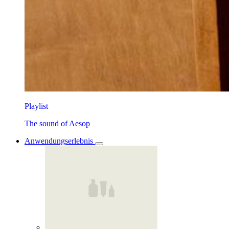
Playlist
The sound of Aesop
Anwendungserlebnis