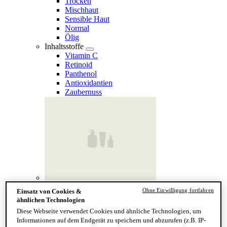
Trocken
Mischhaut
Sensible Haut
Normal
Ölig
Inhaltsstoffe
Vitamin C
Retinoid
Panthenol
Antioxidantien
Zaubernuss
Finde deinen Hauttyp
Ohne Einwilligung fortfahren
Einsatz von Cookies &
Hand & Körper
ähnlichen Technologien
Kategorie
Diese Webseite verwendet Cookies und ähnliche Technologien, um
Handseife & Balsam
Informationen auf dem Endgerät zu speichern und abzurufen (z.B. IP-
Seife am Stück