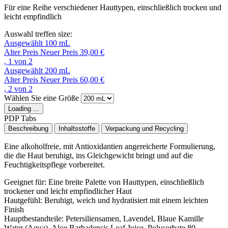
Für eine Reihe verschiedener Hauttypen, einschließlich trocken und
leicht empfindlich
Auswahl treffen size:
Ausgewählt
100 mL
Alter Preis
Neuer Preis
39,00 €
, 1 von 2
Ausgewählt
200 mL
Alter Preis
Neuer Preis
60,00 €
, 2 von 2
Wählen Sie eine Größe
Loading ...
PDP Tabs
Beschreibung
Inhaltsstoffe
Verpackung und Recycling
Eine alkoholfreie, mit Antioxidantien angereicherte Formulierung,
die die Haut beruhigt, ins Gleichgewicht bringt und auf die
Feuchtigkeitspflege vorbereitet.
Geeignet für:
Eine breite Palette von Hauttypen, einschließlich
trockener und leicht empfindlicher Haut
Hautgefühl:
Beruhigt, weich und hydratisiert mit einem leichten
Finish
Hauptbestandteile:
Petersiliensamen, Lavendel, Blaue Kamille
Water (Aqua), Aloe Barbadensis Leaf Juice, Polysorbate 80,