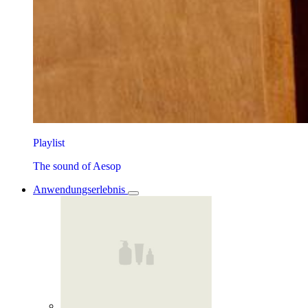
Playlist
The sound of Aesop
Anwendungserlebnis