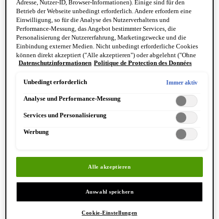
Adresse, Nutzer-ID, Browser-Informationen). Einige sind für den
Reinigung & Peeling für den Körper
Betrieb der Webseite unbedingt erforderlich. Andere erfordern eine
Körperbalsame und Öle
Einwilligung, so für die Analyse des Nutzerverhaltens und
Mundpflege & Deodorants
Performance-Messung, das Angebot bestimmter Services, die
Alle Hand- und Körperpflegeprodukte anzeigen
Personalisierung der Nutzererfahrung, Marketingzwecke und die
Bemerkenswerte Formulierungen
Einbindung externer Medien. Nicht unbedingt erforderliche Cookies
Resurrection Aromatique Hand Wash
können direkt akzeptiert ("Alle akzeptieren") oder abgelehnt ("Ohne
Eleos Aromatique Hand Balm
Datenschutzinformationen
Politique de Protection des Données
Einwilligung fortfahren") werden. Individuelle Anpassungen der
Antithesis Intense Body Cleanser
Einstellungen sind ebenfalls möglich und speicherbar ("Auswahl
speichern"). Die Auswahl kann jederzeit unter dem Link "Cookie-
Unbedingt erforderlich
Immer aktiv
Einstellungen" angepasst werden. Für weitere Informationen s. unsere
Analyse und Performance-Messung
Datenschutzinformationen.
Services und Personalisierung
Werbung
Entdecken Sie Hand & Körper
Alle akzeptieren
Auswahl speichern
Cookie-Einstellungen