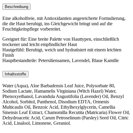
Beschreibung
Eine alkoholfreie, mit Antioxidantien angereicherte Formulierung,
die die Haut beruhigt, ins Gleichgewicht bringt und auf die
Feuchtigkeitspflege vorbereitet.
Geeignet für:
Eine breite Palette von Hauttypen, einschließlich
trockener und leicht empfindlicher Haut
Hautgefühl:
Beruhigt, weich und hydratisiert mit einem leichten
Finish
Hauptbestandteile:
Petersiliensamen, Lavendel, Blaue Kamille
Inhaltsstoffe
Water (Aqua), Aloe Barbadensis Leaf Juice, Polysorbate 80,
Sodium Lactate, Hamamelis Virginiana (Witch Hazel) Water,
Phenoxyethanol, Lavandula Angustifolia (Lavender) Oil, Benzyl
Alcohol, Sorbitol, Panthenol, Disodium EDTA, Ormenis
Multicaulis Oil, Benzoic Acid, Ethylhexylglycerin, Camellia
Sinensis Leaf Extract, Chamomilla Recutita (Matricaria) Flower Oil,
Dehydroacetic Acid, Carum Petroselinum (Parsley) Seed Oil, Citric
Acid, Linalool, Limonene, Geraniol.