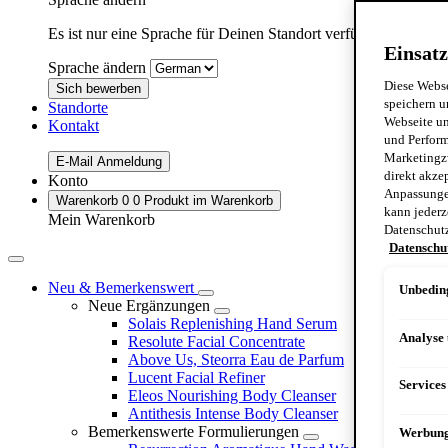
Es ist nur eine Sprache für Deinen Standort verfügbar:
Germa
Einsatz
Sprache ändern
Diese Webse
Sich bewerben
speichern u
Standorte
Webseite un
Kontakt
und Perform
Marketingz
E-Mail Anmeldung
direkt akze
Konto
Anpassungen
Warenkorb
0
0 Produkt im Warenkorb
kann jederz
Mein Warenkorb
Datenschut
Datenschu
Neu & Bemerkenswert
Unbeding
Neue Ergänzungen
Solais Replenishing Hand Serum
Analyse
Resolute Facial Concentrate
Above Us, Steorra Eau de Parfum
Lucent Facial Refiner
Services
Eleos Nourishing Body Cleanser
Antithesis Intense Body Cleanser
Bemerkenswerte Formulierungen
Werbun