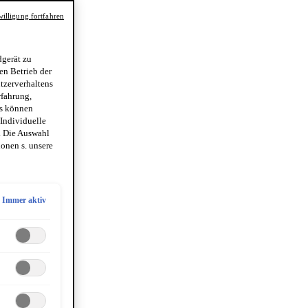
illigung fortfahren
gerät zu
en Betrieb der
utzerverhaltens
rfahrung,
es können
 Individuelle
. Die Auswahl
onen s. unsere
Immer aktiv