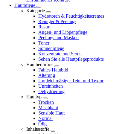
Hautpflege
Kategorie
Hydratoren & Feuchtigkeitscremes
Reiniger & Peelings
Rasur
Augen- und Lippenpflege
Peelings und Masken
Toner
Sonnenpflege
Konzentrate und Seren
Sehen Sie alle Hautpflegeprodukte
Hautbedürfnis
Fahles Hautbild
Alterung
Ungleichmäßiger Teint und Textur
Unreinheiten
Dehydrierung
Hauttyp
Trocken
Mischhaut
Sensible Haut
Normal
Ölig
Inhaltsstoffe