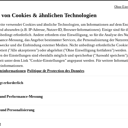
Ohne Einw
n
 von Cookies & ähnlichen Technologien
ite verwendet Cookies und ähnliche Technologien, um Informationen auf dem End
nd abzurufen (z.B. IP-Adresse, Nutzer-ID, Browser-Informationen). Einige sind für d
bedingt erforderlich. Andere erfordern eine Einwilligung, so für die Analyse des N
ance-Messung, das Angebot bestimmter Services, die Personalisierung der Nutzere
wecke und die Einbindung externer Medien. Nicht unbedingt erforderliche Cooki
ptiert ("Alle akzeptieren") oder abgelehnt ("Ohne Einwilligung fortfahren") werden.
 der Einstellungen sind ebenfalls möglich und speicherbar ("Auswahl speichern")
eit unter dem Link "Cookie-Einstellungen" angepasst werden. Für weitere Informati
zinformationen.
tzinformationen
Politique de Protection des Données
t erforderlich
 und Performance-Messung
 und Personalisierung
g