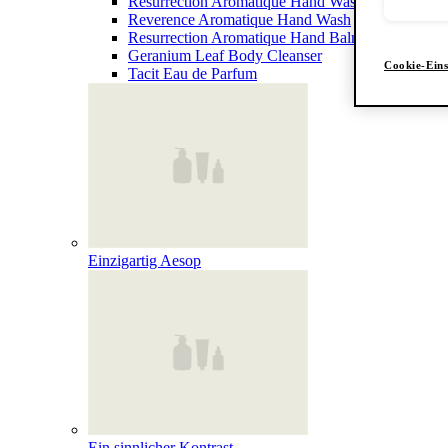
Resurrection Aromatique Hand Wash
Reverence Aromatique Hand Wash
Resurrection Aromatique Hand Balm
Geranium Leaf Body Cleanser
Cookie-Eins
Tacit Eau de Parfum
Einzigartig Aesop
Ein sinnlicher Kontrast