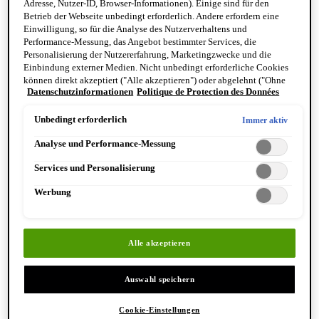
Adresse, Nutzer-ID, Browser-Informationen). Einige sind für den
Reinigung & Peeling für den Körper
Betrieb der Webseite unbedingt erforderlich. Andere erfordern eine
Körperbalsame und Öle
Einwilligung, so für die Analyse des Nutzerverhaltens und
Mundpflege & Deodorants
Performance-Messung, das Angebot bestimmter Services, die
Alle Hand- und Körperpflegeprodukte anzeigen
Personalisierung der Nutzererfahrung, Marketingzwecke und die
Bemerkenswerte Formulierungen
Einbindung externer Medien. Nicht unbedingt erforderliche Cookies
Resurrection Aromatique Hand Wash
können direkt akzeptiert ("Alle akzeptieren") oder abgelehnt ("Ohne
Eleos Aromatique Hand Balm
Datenschutzinformationen
Politique de Protection des Données
Einwilligung fortfahren") werden. Individuelle Anpassungen der
Antithesis Intense Body Cleanser
Einstellungen sind ebenfalls möglich und speicherbar ("Auswahl
speichern"). Die Auswahl kann jederzeit unter dem Link "Cookie-
Unbedingt erforderlich
Immer aktiv
Einstellungen" angepasst werden. Für weitere Informationen s. unsere
Analyse und Performance-Messung
Datenschutzinformationen.
Services und Personalisierung
Werbung
Entdecken Sie Hand & Körper
Alle akzeptieren
Auswahl speichern
Cookie-Einstellungen