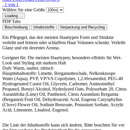
, 1 von 1
Wählen Sie eine Größe
Loading ...
PDP Tabs
Beschreibung
Inhaltsstoffe
Verpackung und Recycling
Ein Pflegegel, das den meisten Haartypen Form und Struktur
verleiht und feinem oder schlaffem Haar Volumen schenkt. Verleiht
Glanz und ein dezentes Aroma.
Geeignet für:
Die meisten Haartypen; besonders effektiv für Wet-
Look und Styling mit starkem Halt
Duft:
Warm, sauber, zitrisch
Hauptinhaltsstoffe​:
Limette, Bergamotteschale, Nelkenknospe
Water (Aqua), PVP, VP/VA Copolymer, 1,2-Hexanediol, PEG-40
Hydrogenated Castor Oil, Glycerin, Carbomer, Aminomethyl
Propanol, Benzyl Alcohol, Hydrolyzed Oats, Polysorbate 20, Citrus
Aurantifolia (Lime) Oil, Panthenol, Citrus Aurantium Bergamia
(Bergamot) Fruit Oil, Dehydroacetic Acid, Eugenia Caryophyllus
(Clove) Flower Oil, Sodium Benzoate, Potassium Sorbate, Acrylic
Acid, Limonene, Linalool, Eugenol.
Die Liste der Inhaltsstoffe kann sich ändern. Bitte beachten Sie vor