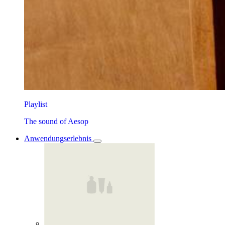
Playlist
The sound of Aesop
Anwendungserlebnis