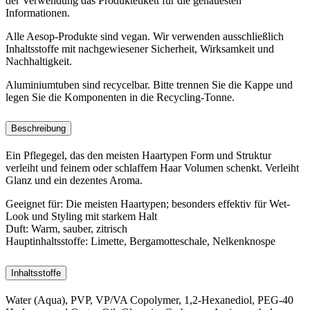
der Verwendung das Produktetikett für die genauesten
Informationen.
Alle Aesop-Produkte sind vegan. Wir verwenden ausschließlich
Inhaltsstoffe mit nachgewiesener Sicherheit, Wirksamkeit und
Nachhaltigkeit.
Aluminiumtuben sind recycelbar. Bitte trennen Sie die Kappe und
legen Sie die Komponenten in die Recycling-Tonne.
Beschreibung
Ein Pflegegel, das den meisten Haartypen Form und Struktur
verleiht und feinem oder schlaffem Haar Volumen schenkt. Verleiht
Glanz und ein dezentes Aroma.
Geeignet für:
Die meisten Haartypen; besonders effektiv für Wet-
Look und Styling mit starkem Halt
Duft:
Warm, sauber, zitrisch
Hauptinhaltsstoffe​:
Limette, Bergamotteschale, Nelkenknospe
Inhaltsstoffe
Water (Aqua), PVP, VP/VA Copolymer, 1,2-Hexanediol, PEG-40