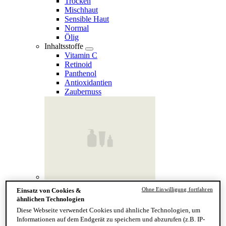
Trocken
Mischhaut
Sensible Haut
Normal
Ölig
Inhaltsstoffe
Vitamin C
Retinoid
Panthenol
Antioxidantien
Zaubernuss
Finde deinen Hauttyp
Ohne Einwilligung fortfahren
Einsatz von Cookies &
Hand & Körper
ähnlichen Technologien
Kategorie
Diese Webseite verwendet Cookies und ähnliche Technologien, um
Handseife & Balsam
Informationen auf dem Endgerät zu speichern und abzurufen (z.B. IP-
Seife am Stück