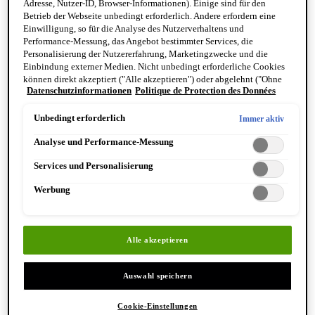
Adresse, Nutzer-ID, Browser-Informationen). Einige sind für den
Reinigung & Peeling für den Körper
Betrieb der Webseite unbedingt erforderlich. Andere erfordern eine
Körperbalsame und Öle
Einwilligung, so für die Analyse des Nutzerverhaltens und
Mundpflege & Deodorants
Performance-Messung, das Angebot bestimmter Services, die
Alle Hand- und Körperpflegeprodukte anzeigen
Personalisierung der Nutzererfahrung, Marketingzwecke und die
Bemerkenswerte Formulierungen
Einbindung externer Medien. Nicht unbedingt erforderliche Cookies
Resurrection Aromatique Hand Wash
können direkt akzeptiert ("Alle akzeptieren") oder abgelehnt ("Ohne
Eleos Aromatique Hand Balm
Datenschutzinformationen
Politique de Protection des Données
Einwilligung fortfahren") werden. Individuelle Anpassungen der
Antithesis Intense Body Cleanser
Einstellungen sind ebenfalls möglich und speicherbar ("Auswahl
speichern"). Die Auswahl kann jederzeit unter dem Link "Cookie-
Unbedingt erforderlich
Immer aktiv
Einstellungen" angepasst werden. Für weitere Informationen s. unsere
Analyse und Performance-Messung
Datenschutzinformationen.
Services und Personalisierung
Werbung
Entdecken Sie Hand & Körper
Alle akzeptieren
Auswahl speichern
Cookie-Einstellungen