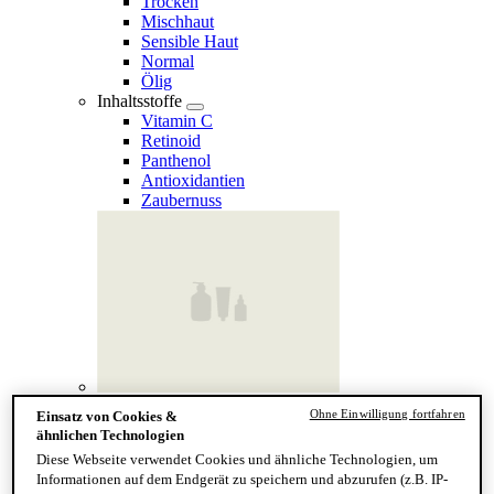
Trocken
Mischhaut
Sensible Haut
Normal
Ölig
Inhaltsstoffe
Vitamin C
Retinoid
Panthenol
Antioxidantien
Zaubernuss
Finde deinen Hauttyp
Ohne Einwilligung fortfahren
Einsatz von Cookies &
Hand & Körper
ähnlichen Technologien
Kategorie
Diese Webseite verwendet Cookies und ähnliche Technologien, um
Handseife & Balsam
Informationen auf dem Endgerät zu speichern und abzurufen (z.B. IP-
Seife am Stück