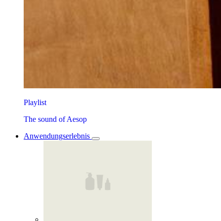
Playlist
The sound of Aesop
Anwendungserlebnis